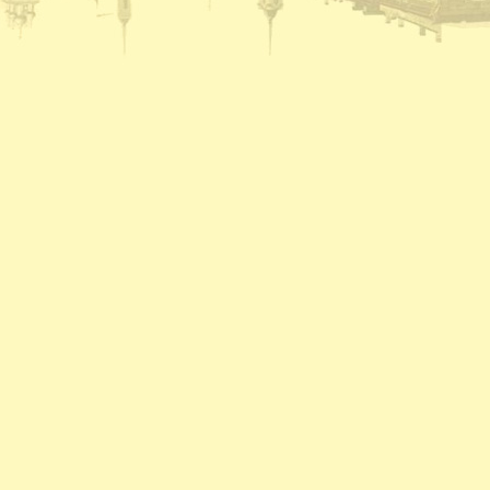
пятиэтажный жилой дом на 57 квартир, двухэ
насосной станции.
08.1940 - На заводе Северный коммунар освое
марок лесовозов, и имеющего скорость 45 км
лесовоз в Советском Союзе.
08.1941 - В ответ на наглое нападение фаши
обеспечили выполнение и перевыполнение ию
явился ВПВРЗ, которому присуждено переход
08.1941 - На Вологодском железнодорожном у
Весь заработок перечислен в фонд обороны.
08.1945 - На ВПВРЗ начался выпуск товаров 
ширпотреба на швейной фабрике 1 на ремонтн
08.1945 - Коллектив пристани Вологда занял 
премию в 10 тысяч рублей.
08.1954 - Гастрольные спектакли Калужского 
08.1955 - Археологические раскопки в районе
08.1960 - Бригаде кузнецов ВПВРЗ, руковод
08.1960 - В два с лишним раза выросла выпла
обеспечении.
08.1962 - Центральный и областной дома нар
хоровое общество провели первый в стране с
Владимирской, Ивановской, Ярославской, Кос
приняли участие композиторы А.С. Абрамский
Сергиевская и хормейстер Е.П. Леденев.
08.1962 - С большим успехом прошли гастрол
08.1965 - Вступила в строй АТС.
08.1968 - Выставка в ДКЖ, посвященная 100-
08.1969 - Начало строительства у д. Михальце