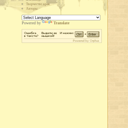
тажное здание школы ФЗУ. Начато сооружение 70-метровой трубы и
Творчество края
Авторы
но производство автолесовоза А-51-12 в 73 л.с., вместо 40 у старых
 в час, вместо 25 у предыдущих. Это самый быстроходный и мощный
Powered by
Translate
стской Германии рабочие и служащие промышленных предприятий города
льского плана. Лучшим предприятием города по выполнению плана
ящее Красное знамя горкома ВКП(б) и горисполкома.
зле, в судоремонтных мастерских, на ВПВРЗ состоялись воскресники.
широкого потребления кухонных плит, ведер, кастрюль расширен цех
о-механическом заводе освоено производство гвоздей, посуды из жести.
третье место во Всесоюзном социалистическом соревновании и получил
областного драматического театра.
 улицы Парковой - на месте древнего городища.
имой Германом Лебедевым, присвоено звание коммунистической.
та пенсий по городу на основании нового закона о пенсионном
одного творчества, Союз советских композиторов и Вологодское
еминар частушечников. В Вологду съехались исполнители частушек
тромской,Архангельской и Вологодской областей. В работе семинара
, большой знаток частушек поэт В.Ф. Боков, хореограф А.И.
и Вологодского драматического театра в Коми АССР.
летию Северной железной дороги.
во плотины через реку Вологду (река перекрыта 30 октября).