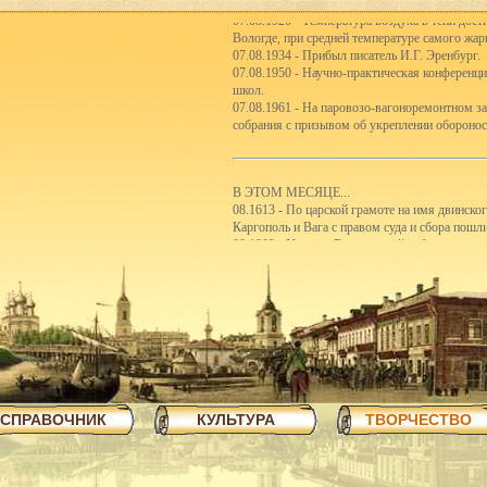
07.08.1920 - Температура воздуха в тени дост
Вологде, при средней температуре самого жар
07.08.1934 - Прибыл писатель И.Г. Эренбург.
07.08.1950 - Научно-практическая конференц
школ.
07.08.1961 - На паровозо-вагоноремонтном з
собрания с призывом об укреплении оборонос
В ЭТОМ МЕСЯЦЕ...
08.1613 - По царской грамоте на имя двинско
Каргополь и Вага с правом суда и сбора пошл
08.1903 - Участие Вологодской губернии в с
08.1921 - Реорганизация школьной системы. 5
первые школы-семилетки. В 192122 учебном го
школ II ступени.
08.1923 - Вологодским губсоюзом экспортиро
08.1926 - Сбор пожертвований семьям бастую
08.1926 - Объявлен уездный конкурс на луч
08.1926 - Открытие полей ассенизации.
08.1935 - Инструментальный цех завода ВПВР
отправляли в Ярославль.
08.1940 - В Чарозерский район выехала втора
СПРАВОЧНИК
КУЛЬТУРА
ТВОРЧЕСТВО
первобытных людей.
08.1940 - По примеру ферганских колхознико
закончили строительство тракта Вологда-Чере
08.1940 - Как сообщает газета Красный Север,