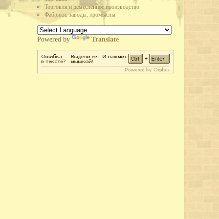
Торговля и ремесленное производство
но производство автолесовоза А-51-12 в 73 л.с., вместо 40 у старых
Фабрики, заводы, промыслы
 в час, вместо 25 у предыдущих. Это самый быстроходный и мощный
стской Германии рабочие и служащие промышленных предприятий города
Powered by
Translate
льского плана. Лучшим предприятием города по выполнению плана
ящее Красное знамя горкома ВКП(б) и горисполкома.
зле, в судоремонтных мастерских, на ВПВРЗ состоялись воскресники.
широкого потребления кухонных плит, ведер, кастрюль расширен цех
о-механическом заводе освоено производство гвоздей, посуды из жести.
третье место во Всесоюзном социалистическом соревновании и получил
областного драматического театра.
 улицы Парковой - на месте древнего городища.
имой Германом Лебедевым, присвоено звание коммунистической.
та пенсий по городу на основании нового закона о пенсионном
одного творчества, Союз советских композиторов и Вологодское
еминар частушечников. В Вологду съехались исполнители частушек
тромской,Архангельской и Вологодской областей. В работе семинара
, большой знаток частушек поэт В.Ф. Боков, хореограф А.И.
и Вологодского драматического театра в Коми АССР.
летию Северной железной дороги.
во плотины через реку Вологду (река перекрыта 30 октября).
е кружевного объединения Снежинка.