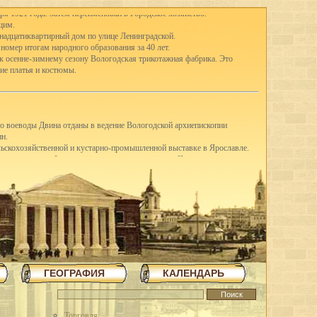
ря 1921 года. Затем переименован в Городское хозяйство.
щим.
тнадцатиквартирный дом по улице Ленинградской.
 номер итогам народного образования за 40 лет.
 к осенне-зимнему сезону Вологодская трикотажная фабрика. Это
ие платья и костюмы.
го воеводы Двина отданы в ведение Вологодской архиепископии
ин.
ельскохозяйственной и кустарно-промышленной выставке в Ярославле.
-е классы школ I ступени присоединены к школам II ступени, открылись
ду в Вологде насчитывались 41 школа I ступени, 3 семилетки и 12
вано в Англию четыре вагона сливочного масла.
щих горняков Англии среди трудящихся города.
шую молочную корову.
З освоил насечку слесарных пил. До этого пилы для насечки
я археологическая экспедиция для дальнейших исследований стоянок
ГЕОГРАФИЯ
КАЛЕНДАРЬ
в трудящиеся области методом народной стройки в короткий срок
повец.
 на строительстве льнокомбината построена чесальная фабрика,
тажное здание школы ФЗУ. Начато сооружение 70-метровой трубы и
Торговля