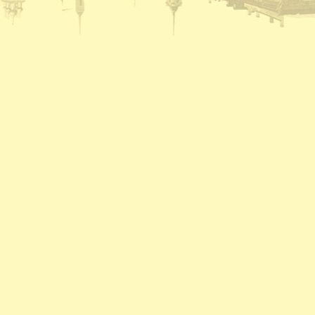
насосной станции.
08.1940 - На заводе Северный коммунар освое
марок лесовозов, и имеющего скорость 45 км
лесовоз в Советском Союзе.
08.1941 - В ответ на наглое нападение фаши
обеспечили выполнение и перевыполнение ию
явился ВПВРЗ, которому присуждено переход
08.1941 - На Вологодском железнодорожном у
Весь заработок перечислен в фонд обороны.
08.1945 - На ВПВРЗ начался выпуск товаров 
ширпотреба на швейной фабрике 1 на ремонтн
08.1945 - Коллектив пристани Вологда занял 
премию в 10 тысяч рублей.
08.1954 - Гастрольные спектакли Калужского 
08.1955 - Археологические раскопки в районе
08.1960 - Бригаде кузнецов ВПВРЗ, руковод
08.1960 - В два с лишним раза выросла выпла
обеспечении.
08.1962 - Центральный и областной дома нар
хоровое общество провели первый в стране с
Владимирской, Ивановской, Ярославской, Кос
приняли участие композиторы А.С. Абрамский
Сергиевская и хормейстер Е.П. Леденев.
08.1962 - С большим успехом прошли гастрол
08.1965 - Вступила в строй АТС.
08.1968 - Выставка в ДКЖ, посвященная 100-
08.1969 - Начало строительства у д. Михальце
08.1969 - Сдано в эксплуатацию новое здани