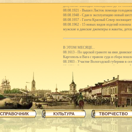
депутатов. Выходил еженедельно до 18 сентяб
08.08.1921 - Вышел Листок помощи голодаю
08.08.1948 - Сдан в эксплуатацию новый шес
08.08.1957 - Газета Красный Север посвящает
08.08.1962 - 15 новых видов изделий освоила
мужские и дамские джемперы и жакеты, детск
В ЭТОМ МЕСЯЦЕ...
08.1613 - По царской грамоте на имя двинско
Каргополь и Вага с правом суда и сбора пошл
08.1903 - Участие Вологодской губернии в с
08.1921 - Реорганизация школьной системы. 5
первые школы-семилетки. В 192122 учебном го
школ II ступени.
08.1923 - Вологодским губсоюзом экспортиро
08.1926 - Сбор пожертвований семьям бастую
08.1926 - Объявлен уездный конкурс на луч
08.1926 - Открытие полей ассенизации.
08.1935 - Инструментальный цех завода ВПВР
отправляли в Ярославль.
08.1940 - В Чарозерский район выехала втора
первобытных людей.
СПРАВОЧНИК
КУЛЬТУРА
ТВОРЧЕСТВО
08.1940 - По примеру ферганских колхознико
закончили строительство тракта Вологда-Чере
08.1940 - Как сообщает газета Красный Север,
пятиэтажный жилой дом на 57 квартир, двухэ