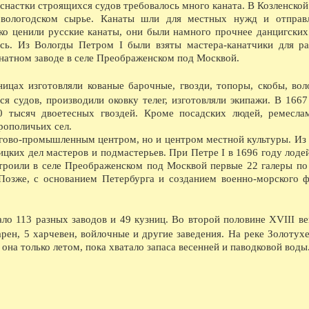
снастки строящихся судов требовалось много каната. В Козленской
1766 - Родился С.К.Суханов, известный камен
колонны у здания Биржи, колонны Казанского
 вологодском сырье. Канаты шли для местных нужд и отправ
Пожарскому и т.д.
ко ценили русские канаты, они были намного прочнее данцигских
1776 - Родился М.Я.Мудров, выдающийся врач
ось. Из Вологды Петром I были взяты мастера-канатчики для р
профессор Московского университета. Умер в 
анатном заводе в селе Преображенском под Москвой.
1786 - Открыто главное народное училище с 
1796 - Упразднено наместничество и образова
1796 - Родился А.А.Альфонский. доктор меди
ницах изготовляли кованые барочные, гвозди, топоры, скобы, вол
1826 - Умер А.Ф.Фортунатов, автор работы О 
я судов, производили оковку телег, изготовляли экипажи. В 1667
Вологодского уезда.
0 тысяч двоетесных гвоздей. Кроме посадских людей, ремесла
1846 - Через р.Золотуху построен Рыбнорядск
рополичьих сел.
1866 - В Вологду сослан В.В.Берви-Флеровски
написана книга Положение рабочего класса в 
оргово-промышленным центром, но и центром местной культуры. Из
1886 - Родился В.К. Панов, старейший краеве
цких дел мастеров и подмастерьев. При Петре I в 1696 году лоде
1916 - В Вологодской епархии насчитывается 
троили в селе Преображенском под Москвой первые 22 галеры по
В ЭТОТ ДЕНЬ...
Позже, с основанием Петербурга и созданием военно-морского ф
08.08.1921 - Вышел первый номер газеты Бюл
депутатов. Выходил еженедельно до 18 сентяб
08.08.1921 - Вышел Листок помощи голодаю
08.08.1948 - Сдан в эксплуатацию новый шес
ло 113 разных заводов и 49 кузниц. Во второй половине XVIII ве
08.08.1957 - Газета Красный Север посвящает
рен, 5 харчевен, войлочные и другие заведения. На реке Золотухе
08.08.1962 - 15 новых видов изделий освоила
она только летом, пока хватало запаса весенней и паводковой воды
мужские и дамские джемперы и жакеты, детск
В ЭТОМ МЕСЯЦЕ...
08.1613 - По царской грамоте на имя двинско