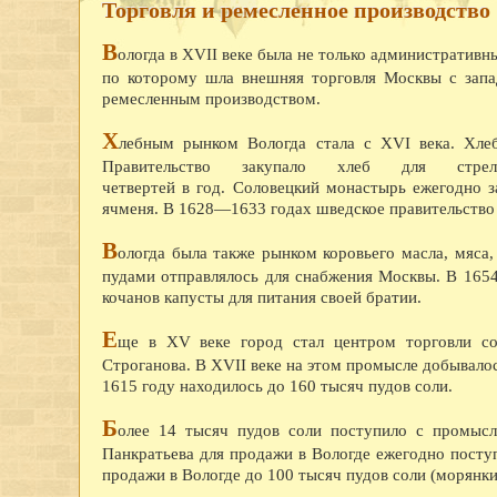
Торговля и ремесленное производство
В
ологда в XVII веке была не только административ
по которому шла внешняя торговля Москвы с запад
ремесленным производством.
Х
лебным рынком Вологда стала с XVI века. Хлеб
Правительство закупало хлеб для стр
четвертей в год. Соловецкий монастырь ежегодно з
ячменя. В 1628—1633 годах шведское правительство 
В
ологда была также рынком коровьего масла, мяса
пудами отправлялось для снабжения Москвы. В 165
кочанов капусты для питания своей братии.
Е
ще в XV веке город стал центром торговли со
Строганова. В XVII веке на этом промысле добывалос
1615 году находилось до 160 тысяч пудов соли.
Б
олее 14 тысяч пудов соли поступило с промысл
Панкратьева для продажи в Вологде ежегодно посту
продажи в Вологде до 100 тысяч пудов соли (морянки