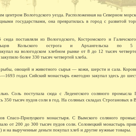
насосной станции.
08.1940 - На заводе Северный коммунар освое
марок лесовозов, и имеющего скорость 45 км
ным центром Вологодского уезда. Расположенная на Северном морск
лесовоз в Советском Союзе.
ными государствами, она превратилась в город с развитой тор
08.1941 - В ответ на наглое нападение фаши
обеспечили выполнение и перевыполнение ию
явился ВПВРЗ, которому присуждено переход
08.1941 - На Вологодском железнодорожном у
 сюда поставляли из Вологодского, Костромского и Галичского
Весь заработок перечислен в фонд обороны.
ельцов Кольского острога и Архангельска по 5
08.1945 - На ВПВРЗ начался выпуск товаров 
акупал на вологодском хлебном рынке от 8 до 12 тысяч четверт
ширпотреба на швейной фабрике 1 на ремонтн
08.1945 - Коллектив пристани Вологда занял 
закупило более 330 тысяч четвертей хлеба.
премию в 10 тысяч рублей.
08.1954 - Гастрольные спектакли Калужского 
, рыбы, овощей и животного сырья — кожи, шерсти и сала. Коров
08.1955 - Археологические раскопки в районе
4—1693 годах Сийский монастырь ежегодно закупал здесь до шес
08.1960 - Бригаде кузнецов ВПВРЗ, руковод
08.1960 - В два с лишним раза выросла выпла
обеспечении.
08.1962 - Центральный и областной дома нар
лью. Соль поступала сюда с Леденгского соляного промысла 
хоровое общество провели первый в стране с
ь 350 тысяч пудов соли в год. На соляных складах Строгановых в В
Владимирской, Ивановской, Ярославской, Кос
приняли участие композиторы А.С. Абрамский
Сергиевская и хормейстер Е.П. Леденев.
08.1962 - С большим успехом прошли гастрол
ов Спасо-Прилуцкого монастыря. С Вымского соляного промыс
08.1965 - Вступила в строй АТС.
пало от 200 до 300 тысяч пудов соли. Соловецкий монастырь прив
08.1968 - Выставка в ДКЖ, посвященная 100-
08.1969 - Начало строительства у д. Михальце
) и на вырученные деньги покупал хлеб и другие нужные товары.
08.1969 - Сдано в эксплуатацию новое здани