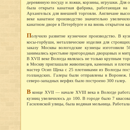
деревянную посуду и ложки, корзины, игрушки. Для о
была открыта канатная фабрика, работающая на
Архангельск для внешней торговли. Англичане высо
веке канатное производство значительно увеличил
канатном дворе в Петербурге и на вновь открытом к
П
олучило развитие кузнечное производство. В куз
косы-горбуши, металлические изделия для строящихс
заказу Москвы вологодские кузнецы изготовили 5
занимались крестьяне пригородных дворцовых и мит
В XVII веке Вологда являлась не только крупным т
в Москву приглашали живописцев, каменных и плотни
мастер Осип Щека с 25 плотниками из Вологды пос
голландских. Галеры были отправлены в Воронеж. 
северо-западных верфях было построено 300 галер.
В
конце XVII — начале XVIII века в Вологде работа
кузниц увеличилось до 100. В городе было 7 квасова
Гасиловской улицы, была водяная мельница. Работала 