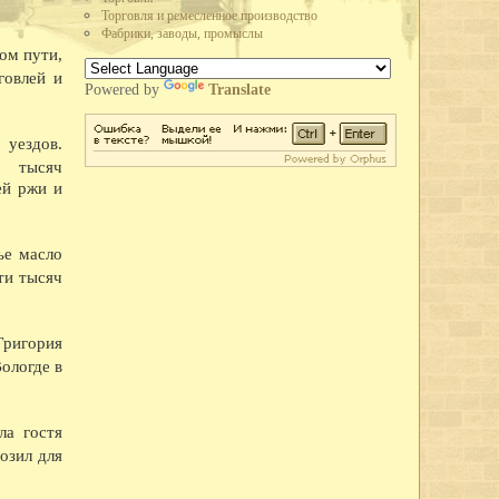
Торговля и ремесленное производство
но производство автолесовоза А-51-12 в 73 л.с., вместо 40 у старых
Фабрики, заводы, промыслы
 в час, вместо 25 у предыдущих. Это самый быстроходный и мощный
ом пути,
говлей и
стской Германии рабочие и служащие промышленных предприятий города
Powered by
Translate
льского плана. Лучшим предприятием города по выполнению плана
ящее Красное знамя горкома ВКП(б) и горисполкома.
зле, в судоремонтных мастерских, на ВПВРЗ состоялись воскресники.
 уездов.
 тысяч
широкого потребления кухонных плит, ведер, кастрюль расширен цех
ей ржи и
о-механическом заводе освоено производство гвоздей, посуды из жести.
третье место во Всесоюзном социалистическом соревновании и получил
областного драматического театра.
ье масло
 улицы Парковой - на месте древнего городища.
ти тысяч
имой Германом Лебедевым, присвоено звание коммунистической.
та пенсий по городу на основании нового закона о пенсионном
одного творчества, Союз советских композиторов и Вологодское
Григория
еминар частушечников. В Вологду съехались исполнители частушек
ологде в
тромской,Архангельской и Вологодской областей. В работе семинара
, большой знаток частушек поэт В.Ф. Боков, хореограф А.И.
и Вологодского драматического театра в Коми АССР.
ла гостя
озил для
летию Северной железной дороги.
во плотины через реку Вологду (река перекрыта 30 октября).
е кружевного объединения Снежинка.