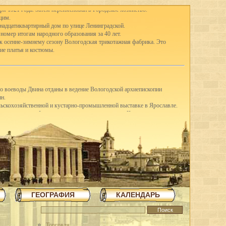
ря 1921 года. Затем переименован в Городское хозяйство.
щим.
тнадцатиквартирный дом по улице Ленинградской.
 номер итогам народного образования за 40 лет.
 к осенне-зимнему сезону Вологодская трикотажная фабрика. Это
ие платья и костюмы.
го воеводы Двина отданы в ведение Вологодской архиепископии
ин.
ельскохозяйственной и кустарно-промышленной выставке в Ярославле.
-е классы школ I ступени присоединены к школам II ступени, открылись
ду в Вологде насчитывались 41 школа I ступени, 3 семилетки и 12
вано в Англию четыре вагона сливочного масла.
щих горняков Англии среди трудящихся города.
шую молочную корову.
З освоил насечку слесарных пил. До этого пилы для насечки
я археологическая экспедиция для дальнейших исследований стоянок
ГЕОГРАФИЯ
КАЛЕНДАРЬ
в трудящиеся области методом народной стройки в короткий срок
повец.
 на строительстве льнокомбината построена чесальная фабрика,
тажное здание школы ФЗУ. Начато сооружение 70-метровой трубы и
Торговля