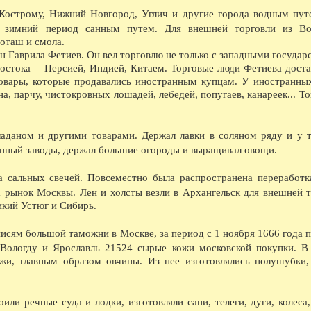
08.1970 - В Софийском соборе (впервые в ССС
, Кострому, Нижний Новгород, Углич и другие города водным пут
08.1970 - В Вологде шли съемки кинофильма 
в зимний период санным путем. Для внешней торговли из Во
08.1972 - На тепличном комбинате сдана перв
08.1987 - В Вологде одиннадцать 12-этажных 
поташ и смола.
н Гаврила Фетиев. Он вел торговлю не только с западными госуда
 востока— Персией, Индией, Китаем. Торговые люди Фетиева доста
овары, которые продавались иностранным купцам. У иностранны
ДЕСЯТИЛЕТИЯ НАЗАД...
а, парчу, чистокровных лошадей, лебедей, попугаев, канареек... Т
1366 - По указу великого князя Дмитрия Дон
ограбление московских купцов в городе Волог
1386 - Участие вологжан в походе Дмитрия Д
1426 - Моровое поветрие.
ладаном и другими товарами. Держал лавки в соляном ряду и у 
1436 - Поход князя Василия Косого из Велико
енный заводы, держал большие огороды и выращивал овощи.
(Ростовская земля).
1456 - Поход московских войск на Новгород
Ламский окончательно вошли в состав Москов
а сальных свечей. Повсеместно была распространена переработк
1486 - Великий князь Иоанн III по взятии Ка
а рынок Москвы. Лен и холсты везли в Архангельск для внешней т
его семейства в Вологду под стражу.
икий Устюг и Сибирь.
1536 - Расширение городских укреплений.
1636 - Пожар деревянной части городских сте
1656 - Спасо-Прилуцкий монастырь со всех ст
исям большой таможни в Москве, за период с 1 ноября 1666 года п
имеющей до 891 м в окружности, с четырьмя
 Вологду и Ярославль 21524 сырые кожи московской покупки. В
меньшего размера. Все башни были покрыты ж
жи, главным образом овчины. Из нее изготовлялись полушубки,
неприятеля.
1686 - Фресковая роспись Софийского собор
1716 - Учреждение цифирной школы. Существо
1716 - Фресковая роспись летней церкви Иоан
ли речные суда и лодки, изготовляли сани, телеги, дуги, колеса,
1766 - Первая попытка разведения картофеля 