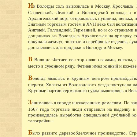
И
з Вологды соль вывозилась в Москву, Ярославль
Словенский, Лежский и Вологодский волока, а 
Архангельский порт отправлялась пушнина, пенька, 
Знатным торговым гостем в XVII веке был вологжани
Англией, Голландией, Германией, но и со странами
дощаниках из Вологды в Архангельск на ярмарку т
покупали жемчуг, золотые и серебряные изделия, сукн
доставлялись для продажи в Вологду и Москву.
В
Вологде Фетиев вел торговлю свечами, воском, 
место в суконном ряду. Фетиев имел конный и кожев
В
ологда являлась и крупным центром производств
шерсти. Холсты из Вологодского уезда поступали н
Крупные партии сермяжного сукна вывозились в Вел
З
анимались в городе и кожевенным ремеслом. По зап
1667 года торговые люди отправили на выделку в
производилась выработка специальной дубленой ко
телогрейки...
Б
ыло развито деревообделочное производство. Строи