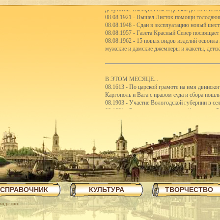
депутатов. Выходил еженедельно до 18 сентяб
08.08.1921 - Вышел Листок помощи голодаю
08.08.1948 - Сдан в эксплуатацию новый шес
08.08.1957 - Газета Красный Север посвящает
08.08.1962 - 15 новых видов изделий освоила
мужские и дамские джемперы и жакеты, детск
В ЭТОМ МЕСЯЦЕ...
08.1613 - По царской грамоте на имя двинско
Каргополь и Вага с правом суда и сбора пошл
08.1903 - Участие Вологодской губернии в с
08.1921 - Реорганизация школьной системы. 5
первые школы-семилетки. В 192122 учебном го
школ II ступени.
08.1923 - Вологодским губсоюзом экспортиро
08.1926 - Сбор пожертвований семьям бастую
08.1926 - Объявлен уездный конкурс на луч
08.1926 - Открытие полей ассенизации.
08.1935 - Инструментальный цех завода ВПВР
отправляли в Ярославль.
08.1940 - В Чарозерский район выехала втора
первобытных людей.
СПРАВОЧНИК
КУЛЬТУРА
ТВОРЧЕСТВО
08.1940 - По примеру ферганских колхознико
закончили строительство тракта Вологда-Чере
водство
08.1940 - Как сообщает газета Красный Север,
пятиэтажный жилой дом на 57 квартир, двухэ