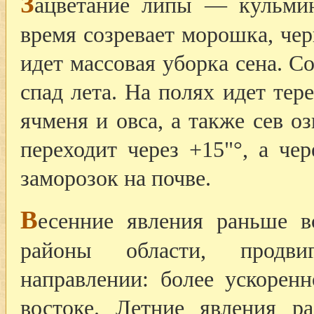
З
ацветание липы — кульмин
время созревает морошка, чер
идет массовая уборка сена. С
спад лета. На полях идет тер
ячменя и овса, а также сев о
переходит через +15"°, а че
заморозок на почве.
В
есенние явления раньше в
районы области, продви
направлении: более ускоре
востоке. Летние явления р