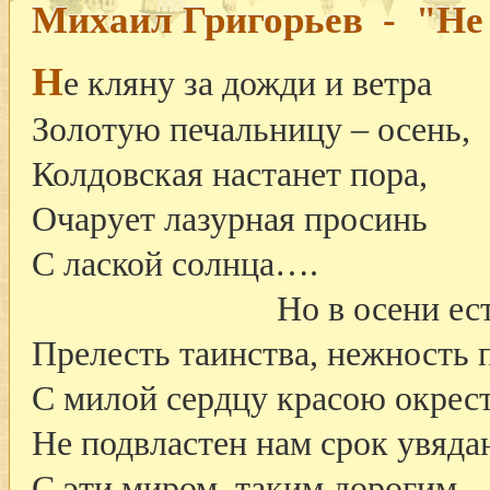
Михаил Григорьев - "Не 
Н
е кляну за дожди и ветра
Золотую печальницу – осень,
Колдовская настанет пора,
Очарует лазурная просинь
С лаской солнца….
Но в осени ест
Прелесть таинства, нежность
С милой сердцу красою окрест
Не подвластен нам срок увяда
С эти миром, таким дорогим,