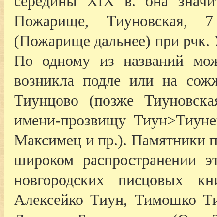
середины XIX в. она значи
Пожарище, Тиуновская, 7 
(Пожарище дальнее) при рчк. 
По одному из названий мож
возникла подле или на сож
Тиунцово (позже Тиуновска
имени-прозвищу Тиун>Тиуне
Максимец и пр.). Памятники 
широком распространении э
новгородских писцовых кн
Алексейко Тиун, Тимошко Ти