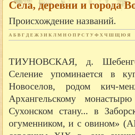
Села, деревни и города В
Происхождение названий.
А
Б
В
Г
Д
Е
Ж
З
И
К
Л
М
Н
О
П
Р
С
Т
У
Ф
Х
Ч
Ш
Щ
Ю
Я
ТИУНОВСКАЯ, д. Шебенгск
Селение упоминается в ку
Новоселов, родом кич-мен
Архангельскому монастыр
Сухонском стану... в Забор
огуменником, и с овином» (А