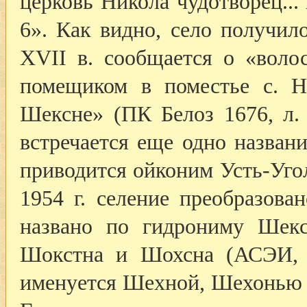
церковь Никола чудотворец..
6». Как видно, село получил
XVII в. сообщается о «волос
помещиком в поместье с. Н
Шексне» (ПК Белоз 1676, л. 
встречается еще одно названи
приводится ойконим Усть-Уго
1954 г. селение преобразова
названо по гидрониму Шекс
Шокстна и Шохсна (АСЭИ, 
именуется Шехной, Шехонью 