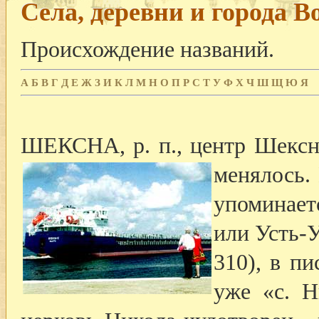
Села, деревни и города В
Происхождение названий.
А
Б
В
Г
Д
Е
Ж
З
И
К
Л
М
Н
О
П
Р
С
Т
У
Ф
Х
Ч
Ш
Щ
Ю
Я
ШЕКСНА, р. п., центр Шексни
менялось.
упоминает
или Усть-У
310), в п
уже «с. Н