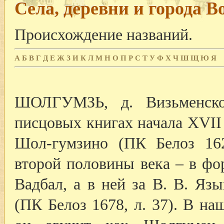
Села, деревни и города В
Происхождение названий.
А
Б
В
Г
Д
Е
Ж
З
И
К
Л
М
Н
О
П
Р
С
Т
У
Ф
Х
Ч
Ш
Щ
Ю
Я
ШОЛГУМЗЬ, д. Визьменског
писцовых книгах начала XVII
Шол-гумзино (ПК Белоз 162
второй половины века – в ф
Вадбал, а в ней за В. В. Яз
(ПК Белоз 1678, л. 37). В н