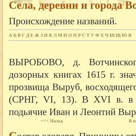
Села, деревни и города В
Происхождение названий.
А
Б
В
Г
Д
Е
Ж
З
И
К
Л
М
Н
О
П
Р
С
Т
У
Ф
Х
Ч
Ш
Щ
Ю
Я
ВЫРОБОВО, д. Вотчинског
дозорных книгах 1615 г. зна
прозвища Выруб, восходящего 
(СРНГ, VI, 13). В XVI в. в
подьячие Иван и Леонтий Выру
<<< Назад
В н
С
остав словаря, Принципы от