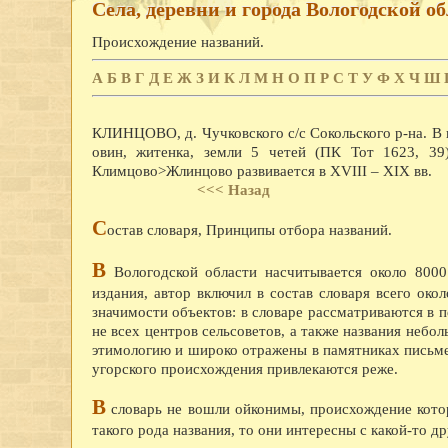
Села, деревни и города Вологодской о
Происхождение названий.
А
Б
В
Г
Д
Е
Ж
З
И
К
Л
М
Н
О
П
Р
С
Т
У
Ф
Х
Ч
Ш
КЛИНЦОВО, д. Чучковского с/с Сокольского р-на. В 
овин, житенка, земли 5 четей (ПК Тот 1623, 39
Климцово>Жлинцово развивается в XVIII – XIX вв.
<<< Назад
С
остав словаря, Принципы отбора названий.
В
Вологодской области насчитывается около 8000
издания, автор включил в состав словаря всего ок
значимости объектов: в словаре рассматриваются в п
не всех центров сельсоветов, а также названия небо
этимологию и широко отражены в памятниках письме
угорского происхождения привлекаются реже.
В
словарь не вошли ойконимы, происхождение котор
такого рода названия, то они интересны с какой-то д