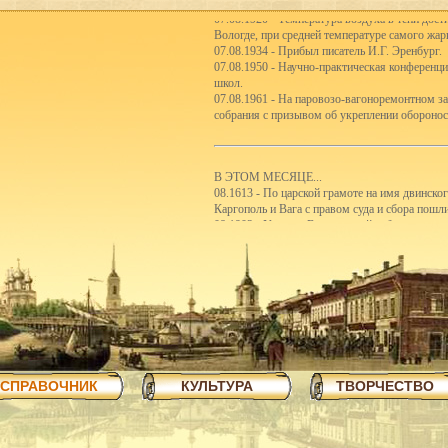
07.08.1920 - Температура воздуха в тени дост
Вологде, при средней температуре самого жар
07.08.1934 - Прибыл писатель И.Г. Эренбург.
07.08.1950 - Научно-практическая конференц
школ.
07.08.1961 - На паровозо-вагоноремонтном з
собрания с призывом об укреплении оборонос
В ЭТОМ МЕСЯЦЕ...
08.1613 - По царской грамоте на имя двинско
Каргополь и Вага с правом суда и сбора пошл
08.1903 - Участие Вологодской губернии в с
08.1921 - Реорганизация школьной системы. 5
первые школы-семилетки. В 192122 учебном го
школ II ступени.
08.1923 - Вологодским губсоюзом экспортиро
08.1926 - Сбор пожертвований семьям бастую
08.1926 - Объявлен уездный конкурс на луч
08.1926 - Открытие полей ассенизации.
08.1935 - Инструментальный цех завода ВПВР
отправляли в Ярославль.
08.1940 - В Чарозерский район выехала втора
СПРАВОЧНИК
КУЛЬТУРА
ТВОРЧЕСТВО
первобытных людей.
08.1940 - По примеру ферганских колхознико
закончили строительство тракта Вологда-Чере
08.1940 - Как сообщает газета Красный Север,