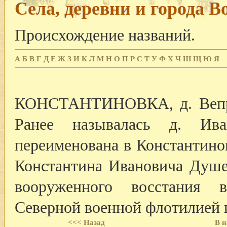
Села, деревни и города В
Происхождение названий.
А
Б
В
Г
Д
Е
Ж
З
И
К
Л
М
Н
О
П
Р
С
Т
У
Ф
Х
Ч
Ш
Щ
Ю
Я
КОНСТАНТИНОВКА, д. Вепрев
Ранее называлась д. Ив
переименована в Константино
Константина Ивановича Душе
вооруженного восстания 
Северной военной флотилией 
<<< Назад
В н