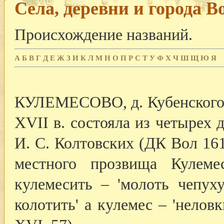
Села, деревни и города В
Происхождение названий.
А
Б
В
Г
Д
Е
Ж
З
И
К
Л
М
Н
О
П
Р
С
Т
У
Ф
Х
Ч
Ш
Щ
Ю
Я
КУЛЕМЕСОВО, д. Кубенского с
XVII в. состояла из четырех
И. С. Колтовских (ДК Вол 1615
местного прозвища Кулеме
кулемесить – 'молоть чепуху
колотить' а кулемес – 'нелов