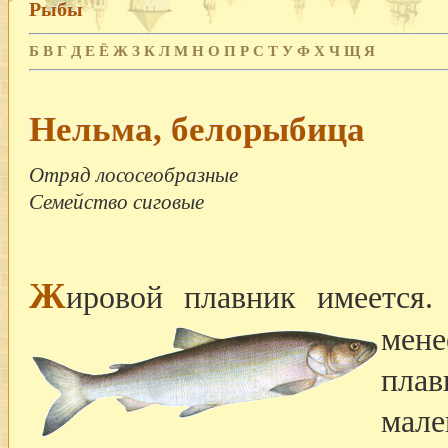
Рыбы
Б
В
Г
Д
Е
Ё
Ж
З
К
Л
М
Н
О
П
Р
С
Т
У
Ф
Х
Ч
Щ
Я
Нельма, белорыбица
Отряд лососеобразные
Семейство сиговые
Ж
ировой плавник имеется.
мен
плав
мал