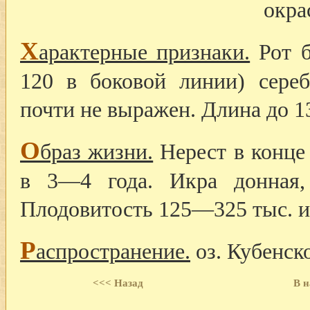
окра
Х
арактерные признаки.
Рот б
120 в боковой линии) сереб
почти не выражен. Длина до 13
О
браз жизни.
Нерест в конце 
в 3—4 года. Икра донная,
Плодовитость 125—325 тыс. и
Р
аспространение.
оз. Кубенско
<<< Назад
В н