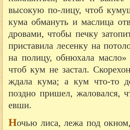
высокую по-лицу, чтоб кумуш
кума обмануть и маслица отв
дровами, чтобы печку затопи
приставила лесенку на потоло
на полицу, обнюхала масло» 
чтоб кум не застал. Скорехон
ждала кума; а кум что-то до
поздно пришел, жаловался, ч
евши.
Н
очью лиса, лежа под окном