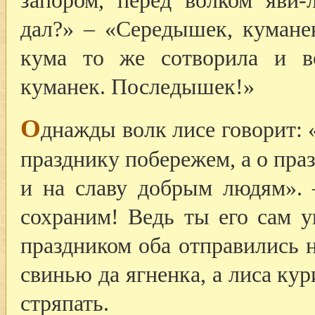
запором, перед волком яви-
дал?» – «Середышек, кумане
кума то же сотворила и в
куманек. Последышек!»
О
днажды волк лисе говорит: 
празднику побережем, а о пра
и на славу добрым людям». 
сохраним! Ведь ты его сам у
праздником оба отправились 
свинью да ягненка, а лиса ку
стряпать.