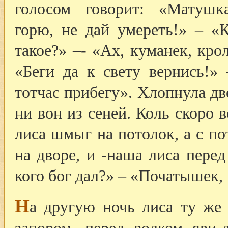
голосом говорит: «Матушк
горю, не дай умереть!» – «К
такое?» –- «Ах, куманек, кро
«Беги да к свету вернись!» 
тотчас прибегу». Хлопнула дв
ни вон из сеней. Коль скоро 
лиса шмыг на потолок, а с по
на дворе, и -наша лиса перед
кого бог дал?» – «Початышек
Н
а другую ночь лиса ту же 