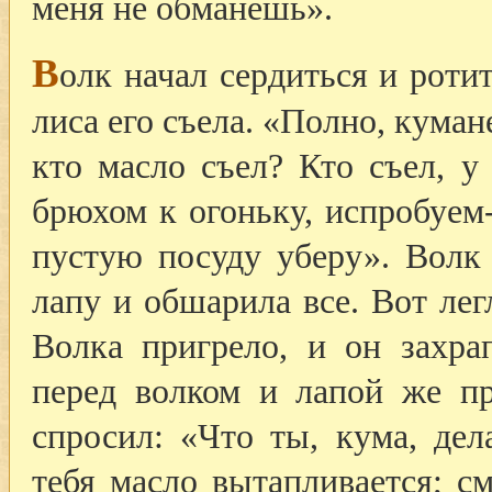
меня не обманешь».
В
олк начал сердиться и ротит
лиса его съела. «Полно, куман
кто масло съел? Кто съел, у
брюхом к огоньку, испробуем-
пустую посуду уберу». Волк 
лапу и обшарила все. Вот лег
Волка пригрело, и он захра
перед волком и лапой же п
спросил: «Что ты, кума, де
тебя масло вытапливается; см