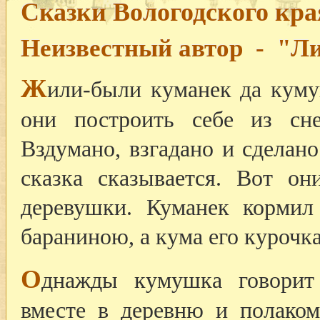
Сказки Вологодского кра
Неизвестный автор - "Ли
Ж
или-были куманек да куму
они построить себе из сн
Вздумано, взгадано и сделано
сказка сказывается. Вот о
деревушки. Куманек корми
бараниною, а кума его курочк
О
днажды кумушка говорит
вместе в деревню и полаком