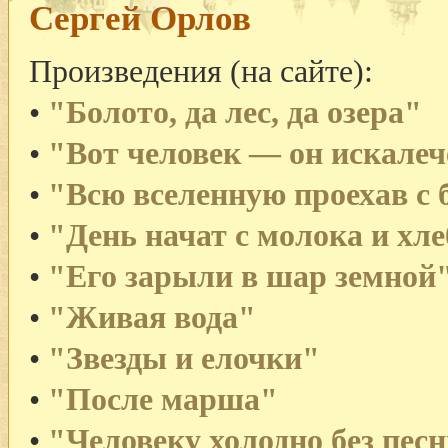
Сергей Орлов
Произведения (на сайте):
•
"Болото, да лес, да озера"
•
"Вот человек — он искалеч
•
"Всю вселенную проехав с 
•
"День начат с молока и хл
•
"Его зарыли в шар земной
•
"Живая вода"
•
"Звезды и елочки"
•
"После марша"
•
"Человеку холодно без пес