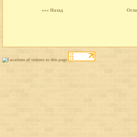
««« Назад
Огла