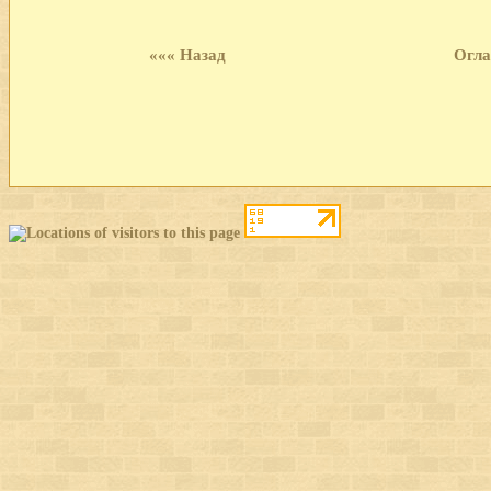
««« Назад
Огла