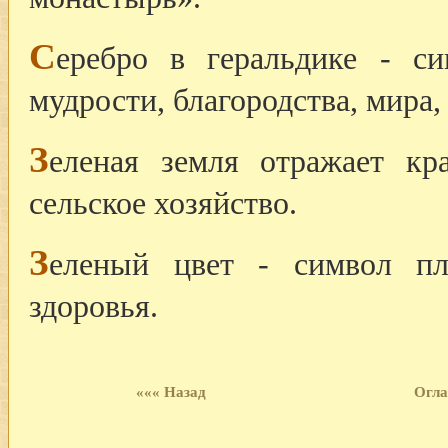
С
еребро в геральдике - си
мудрости, благородства, мира,
З
еленая земля отражает кр
сельское хозяйство.
З
еленый цвет - символ пл
здоровья.
««« Назад
Огла