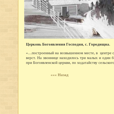
Церковь Богоявления Господня, с. Городищна.
«…построенный на возвышенном месте, в центре сел
верст. На звоннице находилось три малых и один б
при Богоявленской церкви, по ходатайству сельск
««« Назад