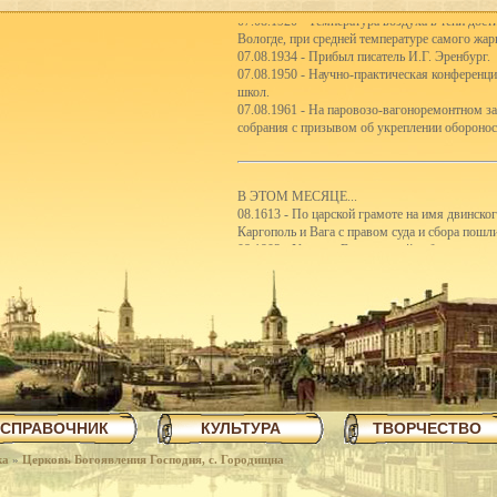
07.08.1920 - Температура воздуха в тени дост
Вологде, при средней температуре самого жар
07.08.1934 - Прибыл писатель И.Г. Эренбург.
07.08.1950 - Научно-практическая конференц
школ.
07.08.1961 - На паровозо-вагоноремонтном з
собрания с призывом об укреплении оборонос
В ЭТОМ МЕСЯЦЕ...
08.1613 - По царской грамоте на имя двинско
Каргополь и Вага с правом суда и сбора пошл
08.1903 - Участие Вологодской губернии в с
08.1921 - Реорганизация школьной системы. 5
первые школы-семилетки. В 192122 учебном го
школ II ступени.
08.1923 - Вологодским губсоюзом экспортиро
08.1926 - Сбор пожертвований семьям бастую
08.1926 - Объявлен уездный конкурс на луч
08.1926 - Открытие полей ассенизации.
08.1935 - Инструментальный цех завода ВПВР
отправляли в Ярославль.
08.1940 - В Чарозерский район выехала втора
СПРАВОЧНИК
КУЛЬТУРА
ТВОРЧЕСТВО
первобытных людей.
08.1940 - По примеру ферганских колхознико
ка
»
Церковь Богоявления Господня, с. Городищна
закончили строительство тракта Вологда-Чере
08.1940 - Как сообщает газета Красный Север,