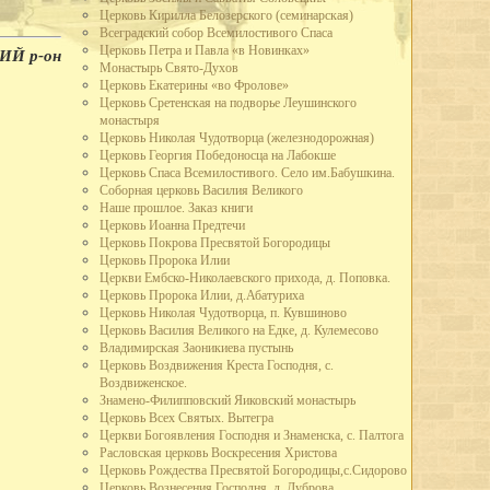
тажное здание школы ФЗУ. Начато сооружение 70-метровой трубы и
Церковь Кирилла Белозерского (семинарская)
Всеградский собор Всемилостивого Спаса
но производство автолесовоза А-51-12 в 73 л.с., вместо 40 у старых
Церковь Петра и Павла «в Новинках»
Й р-он
 в час, вместо 25 у предыдущих. Это самый быстроходный и мощный
Монастырь Свято-Духов
Церковь Екатерины «во Фролове»
стской Германии рабочие и служащие промышленных предприятий города
Церковь Cретенская на подворье Леушинского
льского плана. Лучшим предприятием города по выполнению плана
монастыря
ящее Красное знамя горкома ВКП(б) и горисполкома.
Церковь Николая Чудотворца (железнодорожная)
зле, в судоремонтных мастерских, на ВПВРЗ состоялись воскресники.
Церковь Георгия Победоносца на Лабокше
Церковь Спаса Всемилостивого. Cело им.Бабушкина.
широкого потребления кухонных плит, ведер, кастрюль расширен цех
Соборная церковь Василия Великого
о-механическом заводе освоено производство гвоздей, посуды из жести.
Наше прошлое. Заказ книги
третье место во Всесоюзном социалистическом соревновании и получил
Церковь Иоанна Предтечи
Церковь Покрова Пресвятой Богородицы
областного драматического театра.
Церковь Пророка Илии
 улицы Парковой - на месте древнего городища.
Церкви Ембско-Николаевского прихода, д. Поповка.
имой Германом Лебедевым, присвоено звание коммунистической.
Церковь Пророка Илии, д.Абатуриха
та пенсий по городу на основании нового закона о пенсионном
Церковь Николая Чудотворца, п. Кувшиново
Церковь Василия Великого на Едке, д. Кулемесово
одного творчества, Союз советских композиторов и Вологодское
Владимирская Заоникиева пустынь
еминар частушечников. В Вологду съехались исполнители частушек
Церковь Воздвижения Креста Господня, с.
тромской,Архангельской и Вологодской областей. В работе семинара
Воздвиженское.
, большой знаток частушек поэт В.Ф. Боков, хореограф А.И.
Знамено-Филипповский Яиковский монастырь
Церковь Всех Святых. Вытегра
и Вологодского драматического театра в Коми АССР.
Церкви Богоявления Господня и Знаменска, с. Палтога
Расловская церковь Воскресения Христова
летию Северной железной дороги.
Церковь Рождества Пресвятой Богородицы,с.Сидорово
во плотины через реку Вологду (река перекрыта 30 октября).
Церковь Вознесения Господня, д. Дуброва