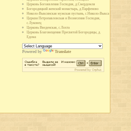
в Вологде.
Церковь Богоявления Господня, д.Смердомля
отес-ваятель. Умер в 1840 г. Им выполнены в Петербурге - ростральные
Богородицкий женский монастырь, д.Парфеново
 и Исаакиевского соборов в Москве - пьедестал памятника Минину и
Николо-Выксинская мужская пустынь, с.Николо-Выкса
Церкви Петропавловская и Вознесения Господня,
-терапевт, один из основателей русской терапевтической школы,
с.Луковец
1831 г.
Церковь Введенская, с.Лохта
пятилетним сроком обучения.
Церковь Благовещения Пресвятой Богородицы, д.
на Вологодская губерния.
Едома
цины, руководитель кафедры хирургии Московского университета.
климате Вологды и составитель первого гербария и списка растений
Powered by
Translate
ий мост.
й (1829-1918 гг.), крупнейший социолог и публицист. В Вологде им
России, которую очень высоко ценил Карл Маркс.
д.
956 церквей, 22 монастыря (18 мужских, 4 женских).
.
игла 35.2. Это самая высокая температура воздуха, наблюдавшаяся в
кого месяца июля 17,1.
ия учителей на тему Пути повышения учебно-воспитательной работы
аводе, льнокомбинате и других предприятиях города прошли митинги и
пособности социалистической Родины.