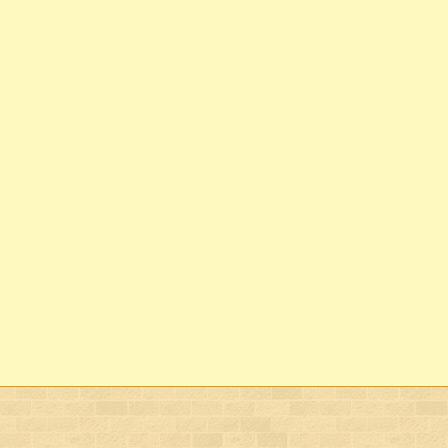
1766 - Первая попытка разведения картофеля 
1766 - Родился С.К.Суханов, известный камен
колонны у здания Биржи, колонны Казанского
Пожарскому и т.д.
1776 - Родился М.Я.Мудров, выдающийся врач
профессор Московского университета. Умер в 
1786 - Открыто главное народное училище с 
1796 - Упразднено наместничество и образова
1796 - Родился А.А.Альфонский. доктор меди
1826 - Умер А.Ф.Фортунатов, автор работы О 
Вологодского уезда.
1846 - Через р.Золотуху построен Рыбнорядск
1866 - В Вологду сослан В.В.Берви-Флеровски
написана книга Положение рабочего класса в 
1886 - Родился В.К. Панов, старейший краеве
1916 - В Вологодской епархии насчитывается 
В ЭТОТ ДЕНЬ...
07.08.1917 - Забастовка типографских рабочих
07.08.1920 - Температура воздуха в тени дост
Вологде, при средней температуре самого жар
07.08.1934 - Прибыл писатель И.Г. Эренбург.
07.08.1950 - Научно-практическая конференц
школ.
07.08.1961 - На паровозо-вагоноремонтном з
собрания с призывом об укреплении оборонос