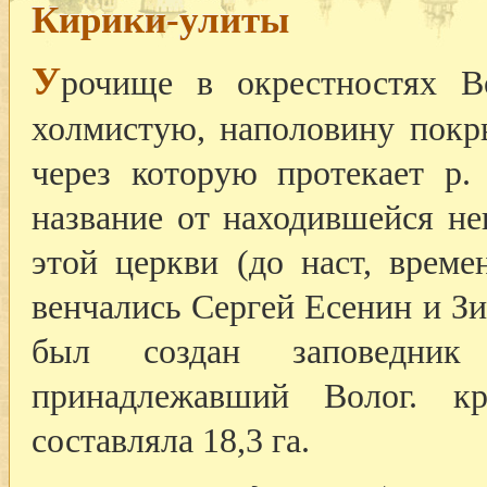
Кирики-улиты
У
рочище в окрестностях Во
холмистую, наполовину покр
через которую протекает р
название от находившейся не
этой церкви (до наст, време
венчались Сергей Есенин и Зи
был создан заповедник 
принадлежавший Волог. к
составляла 18,3 га.