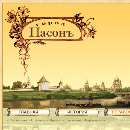
ГЛАВНАЯ
ИСТОРИЯ
СПРАВО
»
Справочник
»
О Вологде
»
Происхожд. названий
»
Кирики-улиты