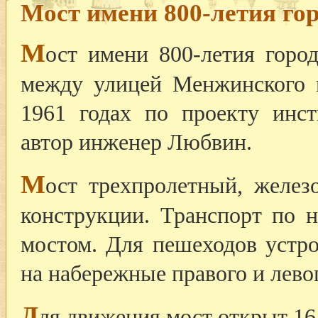
Мост имени 800-летия го
М
ост имени 800-летия горо
между улицей Менжинского 
1961 годах по проекту инст
автор инженер Любвин.
М
ост трехпролетный, желез
конструкции. Транспорт по 
мостом. Для пешеходов устр
на набережные правого и лево
Д
ля движения мост открыт 16 