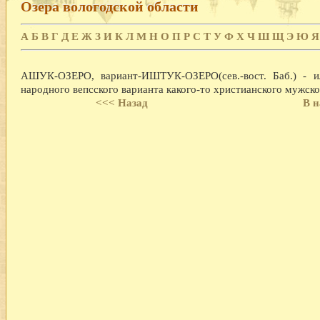
Озера вологодской области
А
Б
В
Г
Д
Е
Ж
З
И
К
Л
М
Н
О
П
Р
С
Т
У
Ф
Х
Ч
Ш
Щ
Э
Ю
Я
АШУК-ОЗЕРО, вариант-ИШТУК-ОЗЕРО(сев.-вост. Баб.) - или
народного вепсского варианта какого-то христианского мужск
<<< Назад
В н