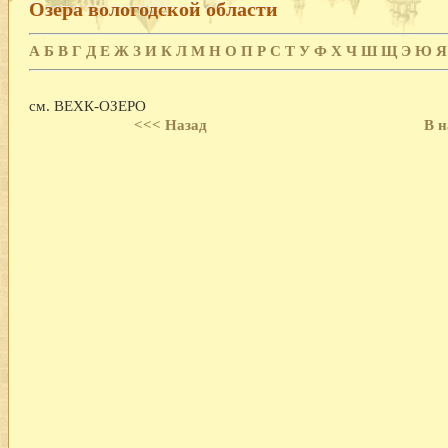
Озера вологодской области
А
Б
В
Г
Д
Е
Ж
З
И
К
Л
М
Н
О
П
Р
С
Т
У
Ф
Х
Ч
Ш
Щ
Э
Ю
Я
см. ВЕХК-ОЗЕРО
<<< Назад
В н