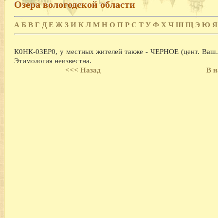
Озера вологодской области
А
Б
В
Г
Д
Е
Ж
З
И
К
Л
М
Н
О
П
Р
С
Т
У
Ф
Х
Ч
Ш
Щ
Э
Ю
Я
К0НК-03ЕР0, у местных жителей также - ЧЕРНОЕ (цент. Ваш.)
Этимология неизвестна.
<<< Назад
В н