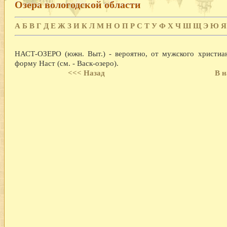
Озера вологодской области
А
Б
В
Г
Д
Е
Ж
З
И
К
Л
М
Н
О
П
Р
С
Т
У
Ф
Х
Ч
Ш
Щ
Э
Ю
Я
НАСТ-ОЗЕРО (южн. Выт.) - вероятно, от мужского христиан
форму Наст (см. - Васк-озеро).
<<< Назад
В н