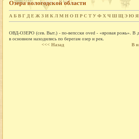
Озера вологодской области
А
Б
В
Г
Д
Е
Ж
З
И
К
Л
М
Н
О
П
Р
С
Т
У
Ф
Х
Ч
Ш
Щ
Э
Ю
Я
ОВД-ОЗЕРО (сев. Выт.) - по-вепсски oved - «яровая рожь». В 
в основном находились по берегам озер и рек.
<<< Назад
В н