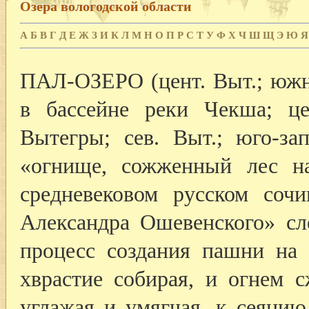
Озера вологодской области
А
Б
В
Г
Д
Е
Ж
З
И
К
Л
М
Н
О
П
Р
С
Т
У
Ф
Х
Ч
Ш
Щ
Э
Ю
Я
ПАЛ-ОЗЕРО (цент. Выт.; южне
в бассейне реки Чекша; це
Вытегры; сев. Выт.; юго-зап
«огнище, сожженный лес н
средневековом русском соч
Александра Ошевенского» с
процесс создания пашни на 
хврастие собирая, и огнем 
углажая и умягчая, к сеянию