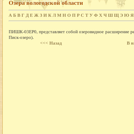
Озера вологодской области
А
Б
В
Г
Д
Е
Ж
З
И
К
Л
М
Н
О
П
Р
С
Т
У
Ф
Х
Ч
Ш
Щ
Э
Ю
Я
ПИШК-03ЕР0, представляет собой озеровидное расширение реки 
Писк-озеро).
<<< Назад
В н