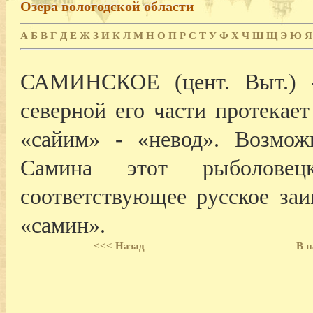
Озера вологодской области
А
Б
В
Г
Д
Е
Ж
З
И
К
Л
М
Н
О
П
Р
С
Т
У
Ф
Х
Ч
Ш
Щ
Э
Ю
Я
САМИНСКОЕ (цент. Выт.) -
северной его части протекае
«сайим» - «невод». Возмо
Самина этот рыболове
соответствующее русское за
«самин».
<<< Назад
В н