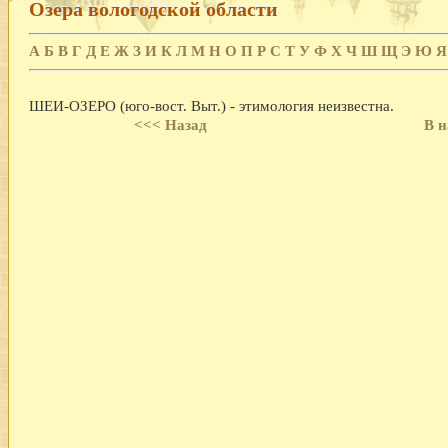
Озера вологодской области
А
Б
В
Г
Д
Е
Ж
З
И
К
Л
М
Н
О
П
Р
С
Т
У
Ф
Х
Ч
Ш
Щ
Э
Ю
Я
ШЕИ-ОЗЕРО (юго-вост. Выт.) - этимология неизвестна.
<<< Назад
В н