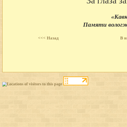
За глаза з
«Кавк
Памяти вологжа
<<< Назад
В н