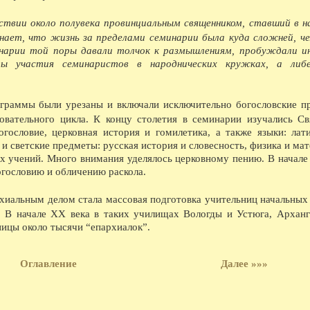
Каргополь и Вага с правом суда и сбора пошл
08.1903 - Участие Вологодской губернии в с
твии около полувека провинциальным священником, ставший в н
08.1921 - Реорганизация школьной системы. 5
первые школы-семилетки. В 192122 учебном го
ает, что жизнь за пределами семинарии была куда сложней, че
школ II ступени.
инарии той поры давали толчок к размышлениям, пробуждали и
08.1923 - Вологодским губсоюзом экспортиро
ы участия семинаристов в народнических кружках, а либе
08.1926 - Сбор пожертвований семьям бастую
08.1926 - Объявлен уездный конкурс на луч
08.1926 - Открытие полей ассенизации.
08.1935 - Инструментальный цех завода ВПВР
граммы были урезаны и включали исключительно богословские п
отправляли в Ярославль.
овательного цикла. К концу столетия в семинарии изучались С
08.1940 - В Чарозерский район выехала втора
гословие, церковная история и гомилетика, а также языки: лат
первобытных людей.
 и светские предметы: русская история и словесность, физика и ма
08.1940 - По примеру ферганских колхознико
закончили строительство тракта Вологда-Чере
их учений. Много внимания уделялось церковному пению. В начале
08.1940 - Как сообщает газета Красный Север,
огословию и обличению раскола.
пятиэтажный жилой дом на 57 квартир, двухэ
насосной станции.
иальным делом стала массовая подготовка учительниц начальных 
08.1940 - На заводе Северный коммунар освое
марок лесовозов, и имеющего скорость 45 км
 В начале XX века в таких училищах Вологды и Устюга, Арханг
лесовоз в Советском Союзе.
ницы около тысячи “епархиалок”.
08.1941 - В ответ на наглое нападение фаши
обеспечили выполнение и перевыполнение ию
явился ВПВРЗ, которому присуждено переход
Оглавление
Далее »»»
08.1941 - На Вологодском железнодорожном у
Весь заработок перечислен в фонд обороны.
08.1945 - На ВПВРЗ начался выпуск товаров 
ширпотреба на швейной фабрике 1 на ремонтн