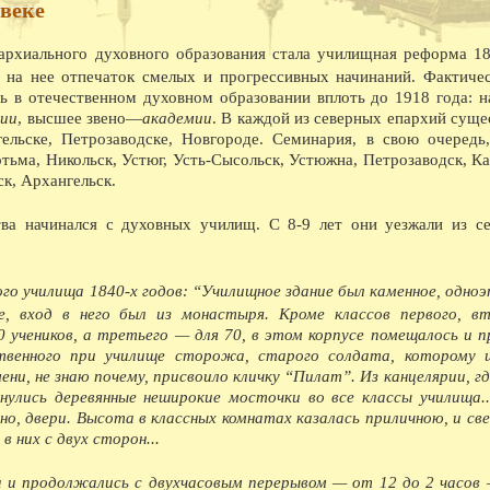
 веке
насосной станции.
08.1940 - На заводе Северный коммунар освое
марок лесовозов, и имеющего скорость 45 км
архиального духовного образования стала училищная реформа 18
лесовоз в Советском Союзе.
 на нее отпечаток смелых и прогрессивных начинаний. Фактиче
08.1941 - В ответ на наглое нападение фаши
обеспечили выполнение и перевыполнение ию
сь в отечественном духовном образовании вплоть до 1918 года: н
явился ВПВРЗ, которому присуждено переход
рии
, высшее звено—
академии
. В каждой из северных епархий суще
08.1941 - На Вологодском железнодорожном у
льске, Петрозаводске, Новгороде. Семинария, в свою очередь
Весь заработок перечислен в фонд обороны.
ьма, Никольск, Устюг, Усть-Сысольск, Устюжна, Петрозаводск, Ка
08.1945 - На ВПВРЗ начался выпуск товаров 
к, Архангельск.
ширпотреба на швейной фабрике 1 на ремонтн
08.1945 - Коллектив пристани Вологда занял 
премию в 10 тысяч рублей.
ва начинался с духовных училищ. С 8-9 лет они уезжали из с
08.1954 - Гастрольные спектакли Калужского 
08.1955 - Археологические раскопки в районе
08.1960 - Бригаде кузнецов ВПВРЗ, руковод
08.1960 - В два с лишним раза выросла выпла
го училища 1840-х годов: “Училищное здание был каменное, одно
обеспечении.
, вход в него был из монастыря. Кроме классов первого, в
08.1962 - Центральный и областной дома нар
 учеников, а третьего — для 70, в этом корпусе помещалось и п
хоровое общество провели первый в стране с
твенного при училище сторожа, старого солдата, которому 
Владимирской, Ивановской, Ярославской, Кос
ни, не знаю почему, присвоило кличку “Пилат”. Из канцелярии, гд
приняли участие композиторы А.С. Абрамский
Сергиевская и хормейстер Е.П. Леденев.
нулись деревянные неширокие мосточки во все классы училища..
08.1962 - С большим успехом прошли гастрол
тно, двери. Высота в классных комнатах казалась приличною, и св
08.1965 - Вступила в строй АТС.
в них с двух сторон...
08.1968 - Выставка в ДКЖ, посвященная 100-
08.1969 - Начало строительства у д. Михальце
08.1969 - Сдано в эксплуатацию новое здани
а и продолжались с двухчасовым перерывом — от 12 до 2 часов 