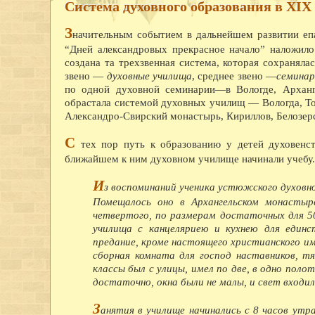
Система духовного образования в XIX
З
начительным событием в дальнейшем развитии еп
“Дней александровых прекрасное начало” наложило
создана та трехзвенная система, которая сохраняла
звено —
духовные училища
, среднее звено —
семина
по одной духовной семинарии—в Вологде, Арханге
обрастала системой духовных училищ — Вологда, Тот
Александро-Свирский монастырь, Кириллов, Белозерс
С
тех пор путь к образованию у детей духовенст
ближайшем к ним духовном училище начинали учебу.
И
з воспоминаний ученика устюжского духовно
Помещалось оно в Архангельском монастыре
четвертого, по размерам достаточных для 50
училища с канцеляриею и кухнею для единс
предание, кроме настоящего христианского име
сборная комната для господ наставников, тя
классы был с улицы, имел по две, в одно поло
достаточно, окна были не малы, и свет входил 
З
анятия в училище начинались с 8 часов утр