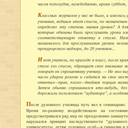
часов пополудни, каждодневно, кроме суббот, 
К
лассных журналов у нас не было, а имелись
учеников, ведшим этот список, по назначению
определял эту степень знания уроков? А дл
которые обязаны были прослушать уроки изв
соответствующую отметку в списке. Назы
назначалось для прослушивания уроков челове
прокурорского надзора, до 20 учеников...
И
вот учитель, по приходе в класс, после кр
столе его список, обращает свое внимание н
говорит он спрошенному ученику. — Не мог вы
число ударов розгою и садится на свое мес
ответил—прав, плохо—двойная порция назнач
Затем обычно спрашивался кто-нибудь, без 
дорожили положением “аудитора”, а особенно
П
осле духовного училища путь вел в семинарию.
Время по-разному воздействовало на состоян
предусматривался ряд мер по преодолению замкнутос
нарушался принцип наследственности “духовног
университеты, детям духовных особ—в гимназии и в