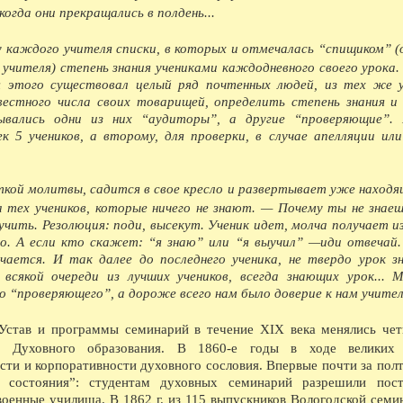
08.1970 - В Софийском соборе (впервые в ССС
когда они прекращались в полдень...
08.1970 - В Вологде шли съемки кинофильма 
08.1972 - На тепличном комбинате сдана перв
 у каждого учителя списки, в которых и отмечалась “спищиком” (
08.1987 - В Вологде одиннадцать 12-этажных 
 учителя) степень знания учениками каждодневного своего урока
я этого существовал целый ряд почтенных людей, из тех же у
естного числа своих товарищей, определить степень знания и
ДЕСЯТИЛЕТИЯ НАЗАД...
вались одни из них “аудиторы”, а другие “проверяющие”. 
1366 - По указу великого князя Дмитрия Дон
ограбление московских купцов в городе Волог
к 5 учеников, а второму, для проверки, в случае апелляции или
1386 - Участие вологжан в походе Дмитрия Д
1426 - Моровое поветрие.
1436 - Поход князя Василия Косого из Велико
аткой молитвы, садится в свое кресло и развертывает уже находя
(Ростовская земля).
1456 - Поход московских войск на Новгород
а тех учеников, которые ничего не знают. — Почему ты не знаеш
Ламский окончательно вошли в состав Москов
учить. Резолюция: поди, высекут. Ученик идет, молча получает и
1486 - Великий князь Иоанн III по взятии Ка
то. А если кто скажет: “я знаю” или “я выучил” —иди отвечай
его семейства в Вологду под стражу.
ается. И так далее до последнего ученика, не твердо урок з
1536 - Расширение городских укреплений.
всякой очереди из лучших учеников, всегда знающих урок... 
1636 - Пожар деревянной части городских сте
 “проверяющего”, а дороже всего нам было доверие к нам учител
1656 - Спасо-Прилуцкий монастырь со всех ст
имеющей до 891 м в окружности, с четырьмя
меньшего размера. Все башни были покрыты ж
 Устав и программы семинарий в течение XIX века менялись че
неприятеля.
ие Духовного образования. В 1860-е годы в ходе великих
1686 - Фресковая роспись Софийского собор
ти и корпоративности духовного сословия. Впервые почти за полт
1716 - Учреждение цифирной школы. Существо
1716 - Фресковая роспись летней церкви Иоан
о состояния”: студентам духовных семинарий разрешили пос
1766 - Первая попытка разведения картофеля 
оенные училища. В 1862 г. из 115 выпускников Вологодской семи