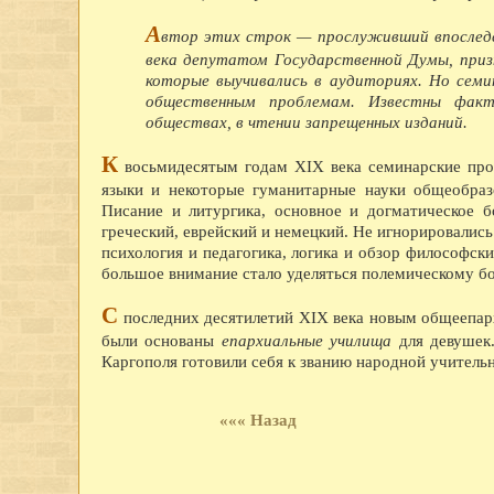
А
втор этих строк — прослуживший впоследс
века депутатом Государственной Думы, призн
которые выучивались в аудиториях. Но сем
общественным проблемам. Известны факт
обществах, в чтении запрещенных изданий.
К
восьмидесятым годам XIX века семинарские про
языки и некоторые гуманитарные науки общеобраз
Писание и литургика, основное и догматическое бо
греческий, еврейский и немецкий. Не игнорировались
психология и педагогика, логика и обзор философск
большое внимание стало уделяться полемическому б
С
последних десятилетий XIX века новым общеепарх
были основаны
епархиальные училища
для девушек.
Каргополя готовили себя к званию народной учитель
««« Назад