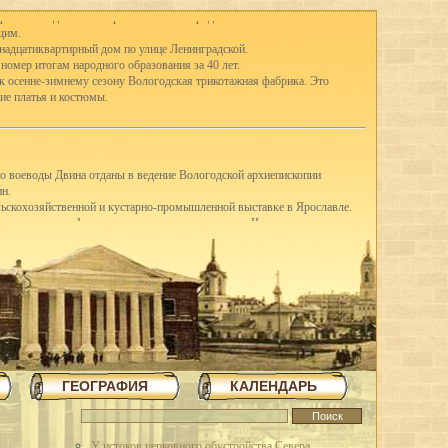
ря 1921 года. Затем переименован в Городское хозяйство.
щим.
тнадцатиквартирный дом по улице Ленинградской.
 номер итогам народного образования за 40 лет.
 к осенне-зимнему сезону Вологодская трикотажная фабрика. Это
ие платья и костюмы.
го воеводы Двина отданы в ведение Вологодской архиепископии
ин.
ельскохозяйственной и кустарно-промышленной выставке в Ярославле.
-е классы школ I ступени присоединены к школам II ступени, открылись
ду в Вологде насчитывались 41 школа I ступени, 3 семилетки и 12
вано в Англию четыре вагона сливочного масла.
щих горняков Англии среди трудящихся города.
шую молочную корову.
З освоил насечку слесарных пил. До этого пилы для насечки
я археологическая экспедиция для дальнейших исследований стоянок
ГЕОГРАФИЯ
КАЛЕНДАРЬ
в трудящиеся области методом народной стройки в короткий срок
повец.
 на строительстве льнокомбината построена чесальная фабрика,
тажное здание школы ФЗУ. Начато сооружение 70-метровой трубы и
У истоков церковного обустройства Севера