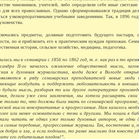
1766 - Родился С.К.Суханов, известный камен
естве чиновников, учителей, либо определили себе иные светские 
колонны у здания Биржи, колонны Казанского
 для всех православных. Однако сформировавшаяся традиция дел
Пожарскому и т.д.
ться узкокорпоративными учебными заведениями. Так, в 1896 год
1776 - Родился М.Я.Мудров, выдающийся врач
профессор Московского университета. Умер в 
уховенства.
1786 - Открыто главное народное училище с 
1796 - Упразднено наместничество и образова
ючались предметы, должные подготовить будущего пастыря, 
1796 - Родился А.А.Альфонский. доктор меди
ьности, но и приблизить его к практическим нуждам прихожан. Сем
1826 - Умер А.Ф.Фортунатов, автор работы О 
Вологодского уезда.
ественная история, сельское хозяйство, медицина, педагогика.
1846 - Через р.Золотуху построен Рыбнорядск
1866 - В Вологду сослан В.В.Берви-Флеровски
ись мы в семинарии с 1856 по 1862 год, т. е. как раз в то время,
написана книга Положение рабочего класса в 
андра II-го началось оживление общественной мысли, загов
1886 - Родился В.К. Панов, старейший краеве
1916 - В Вологодской епархии насчитывается 
тская и духовная журналистика, когда даже в Вологде откр
В ЭТОТ ДЕНЬ...
являются в ряду семинарских преподавателей новые люди 
08.08.1921 - Вышел первый номер газеты Бюл
умеющие возбудить и поддержать любознательность в юношах
депутатов. Выходил еженедельно до 18 сентяб
о будили мысль, разбирая то или другое литературное произвед
08.08.1921 - Вышел Листок помощи голодаю
ения, делали уже свои заключения, мы хотели расширять свои
08.08.1948 - Сдан в эксплуатацию новый шес
08.08.1957 - Газета Красный Север посвящает
не только то, что должны были знать по семинарской программе,
08.08.1962 - 15 новых видов изделий освоила
ческой мысли консервативные и прогрессивные. Нам казалось нео
мужские и дамские джемперы и жакеты, детск
олее или менее основательно с теми и другими. Мы пошли в би
тали читать не одних уже только духовных авторов, не одни 
 а самые передовые, прогрессивные журналы. Так, постепенно и, 
В ЭТОМ МЕСЯЦЕ...
ия добра и зла, а если подошли, то разве мыслимо для юности у
08.1613 - По царской грамоте на имя двинско
мату его губительных плодов!”.