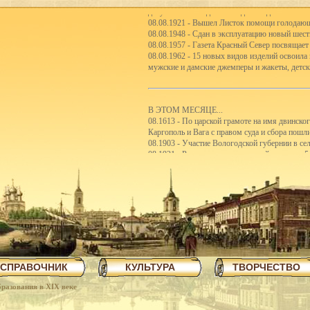
депутатов. Выходил еженедельно до 18 сентяб
08.08.1921 - Вышел Листок помощи голодаю
08.08.1948 - Сдан в эксплуатацию новый шес
08.08.1957 - Газета Красный Север посвящает
08.08.1962 - 15 новых видов изделий освоила
мужские и дамские джемперы и жакеты, детск
В ЭТОМ МЕСЯЦЕ...
08.1613 - По царской грамоте на имя двинско
Каргополь и Вага с правом суда и сбора пошл
08.1903 - Участие Вологодской губернии в с
08.1921 - Реорганизация школьной системы. 5
первые школы-семилетки. В 192122 учебном го
школ II ступени.
08.1923 - Вологодским губсоюзом экспортиро
08.1926 - Сбор пожертвований семьям бастую
08.1926 - Объявлен уездный конкурс на луч
08.1926 - Открытие полей ассенизации.
08.1935 - Инструментальный цех завода ВПВР
отправляли в Ярославль.
08.1940 - В Чарозерский район выехала втора
первобытных людей.
СПРАВОЧНИК
КУЛЬТУРА
ТВОРЧЕСТВО
08.1940 - По примеру ферганских колхознико
закончили строительство тракта Вологда-Чере
разования в XIX веке
08.1940 - Как сообщает газета Красный Север,
пятиэтажный жилой дом на 57 квартир, двухэ