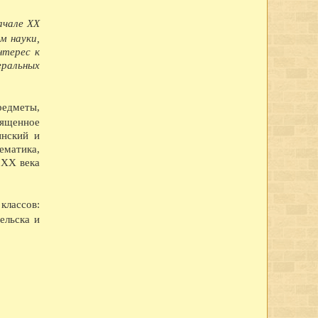
ин.
ельскохозяйственной и кустарно-промышленной выставке в Ярославле.
ачале XX
-е классы школ I ступени присоединены к школам II ступени, открылись
ду в Вологде насчитывались 41 школа I ступени, 3 семилетки и 12
м науки,
нтерес к
вано в Англию четыре вагона сливочного масла.
ральных
щих горняков Англии среди трудящихся города.
шую молочную корову.
З освоил насечку слесарных пил. До этого пилы для насечки
редметы,
вященное
я археологическая экспедиция для дальнейших исследований стоянок
инский и
тематика,
в трудящиеся области методом народной стройки в короткий срок
повец.
 XX века
 на строительстве льнокомбината построена чесальная фабрика,
тажное здание школы ФЗУ. Начато сооружение 70-метровой трубы и
классов:
но производство автолесовоза А-51-12 в 73 л.с., вместо 40 у старых
 в час, вместо 25 у предыдущих. Это самый быстроходный и мощный
ельска и
стской Германии рабочие и служащие промышленных предприятий города
льского плана. Лучшим предприятием города по выполнению плана
ящее Красное знамя горкома ВКП(б) и горисполкома.
зле, в судоремонтных мастерских, на ВПВРЗ состоялись воскресники.
широкого потребления кухонных плит, ведер, кастрюль расширен цех
о-механическом заводе освоено производство гвоздей, посуды из жести.