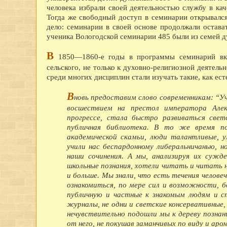
человека избрали своей деятельностью службу в кач
Тогда же свободный доступ в семинарии открывался
дело: семинарии в своей основе продолжали остава
ученика Вологодской семинарии 485 были из семей д
В
1850—1860-е годы в программы семинарий вкл
сельского, не только к духовно-религиозной деятел
среди многих дисциплин стали изучать такие, как ест
В
новь предоставим слово современникам: “Учил
восшествием на престол императора Алекс
прогрессе, стала быстро развиваться све
публичная библиотека. В то же время по
академической скамьи, люди талантливые, 
учили нас беспардонному либеральничанью, н
наши сочинения. А мы, анализируя их сужд
школьные познания, хотели читать и читать 
и больше. Мы знали, что есть течения челове
ознакомиться, по мере сил и возможности, б
публичную и частные к знакомым людям и с
журналы, не одни и светские консервативные,
нечувствительно подошли мы к дереву познан
от него, не покушав заманчивых по виду и аро