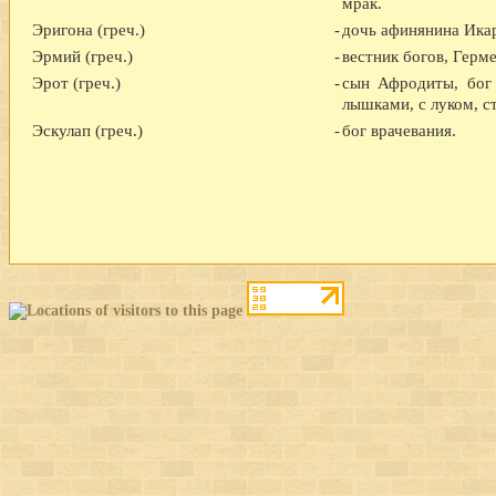
мрак.
Эригона (греч.)
-
дочь афинянина Ика
Эрмий (греч.)
-
вестник богов, Герме
Эрот (греч.)
-
сын Афродиты, бог
лышками, с луком, с
Эскулап (греч.)
-
бог врачевания.