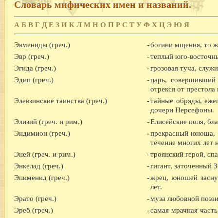
Словарь мифических имен и названий.
А
Б
В
Г
Д
Е
З
И
К
Л
М
Н
О
П
Р
С
Т
У
Ф
Х
Ц
Э
Ю
Я
Эвмениды (греч.)
-
богини мщения, то ж
Эвр (греч.)
-
теплый юго-восточны
Эгида (греч.)
-
грозовая туча, служ
Эдип (греч.)
-
царь, совершивший 
отрекся от престола 
Элевзинские таинства (греч.)
-
тайные обряды, еже
дочери Персефоны.
Элизий (греч. и рим.)
-
Елисейские поля, бл
Эндимион (греч.)
-
прекрасный юноша, 
течение многих лет 
Эней (греч. и рим.)
-
троянский герой, сп
Энкелад (греч.)
-
гигант, заточенный 
Эпименид (греч.)
-
жрец, юношей засну
лет.
Эрато (греч.)
-
муза любовной поэзи
Эреб (греч.)
-
самая мрачная часть