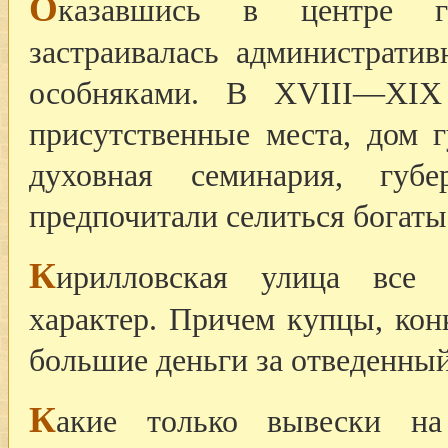
О
казавшись в центре го
застраивалась администрати
особняками. В XVIII—XIX
присутственные места, дом г
духовная семинария, губ
предпочитали селиться богаты
К
ирилловская улица все 
характер. Причем купцы, кон
большие деньги за отведенный
К
акие только вывески на