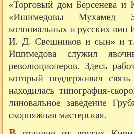
«Торговый дом Берсенева и 
«Ишимедовы Мухамед З
колониальных и русских вин 
И. Д. Свешников и сын» и т.
Ишимедова служил явоч
революционеров. Здесь рабо
который поддерживал связ
находилась типография-скор
линовальное заведение Гру
скорняжная мастерская.
В
отличие от других Кирил