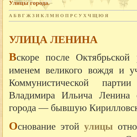
Улицы города.
А
Б
В
Г
Ж
З
И
К
Л
М
Н
О
П
Р
С
У
Х
Ч
Щ
Ю
Я
УЛИЦА ЛЕНИНА
В
скоре после Октябрьской 
именем великого вождя и уч
Коммунистической партии
Владимира Ильича Ленина 
города — бывшую Кирилловс
О
снование этой
улицы
отно