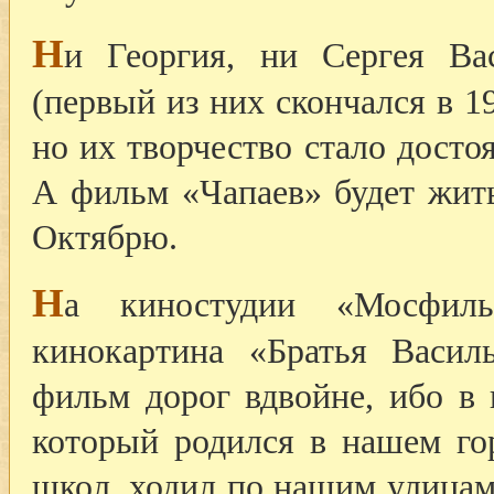
Н
и Георгия, ни Сергея В
(первый из них скончался в 19
но их творчество стало дост
А фильм «Чапаев» будет жит
Октябрю.
Н
а киностудии «Мосфильм
кинокартина «Братья Васил
фильм дорог вдвойне, ибо в 
который родился в нашем го
школ, ходил по нашим улицам