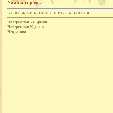
Улицы города.
А
Б
В
Г
Ж
З
И
К
Л
М
Н
О
П
Р
С
У
Х
Ч
Щ
Ю
Я
Набережная VI Армии
Набережная Кедрова
Некрасова