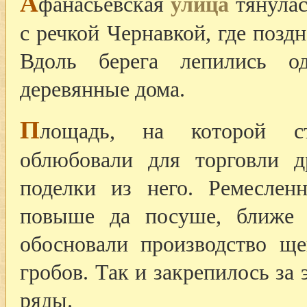
А
фанасьевская
улица
тянулас
с речкой Чернавкой, где позд
Вдоль берега лепились о
деревянные дома.
П
лощадь, на которой ст
облюбовали для торговли д
поделки из него. Ремесле
повыше да посуше, ближе 
обосновали производство ще
гробов. Так и закрепилось за
ряды.