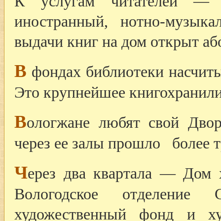
К услугам читателей — сп
иностранный, нотно-музык
выдачи книг на дом открыт аб
В
фондах библиотеки насчиты
Это крупнейшее книгохранили
В
ологжане любят свой Двор
через ее залы прошло более т
Ч
ерез два квартала — Дом 
Вологодское отделение
художественный фонд и худ