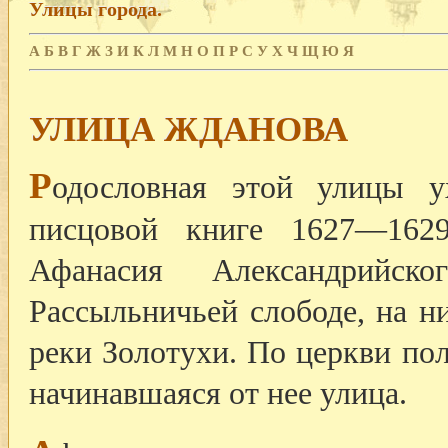
Улицы города.
А
Б
В
Г
Ж
З
И
К
Л
М
Н
О
П
Р
С
У
Х
Ч
Щ
Ю
Я
УЛИЦА ЖДАНОВА
Р
одословная этой улицы у
писцовой книге 1627—1629
Афанасия Александрийск
Рассыльничьей слободе, на н
реки Золотухи. По церкви по
начинавшаяся от нее улица.