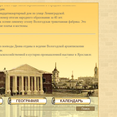
ря 1921 года. Затем переименован в Городское хозяйство.
щим.
тнадцатиквартирный дом по улице Ленинградской.
 номер итогам народного образования за 40 лет.
 к осенне-зимнему сезону Вологодская трикотажная фабрика. Это
ие платья и костюмы.
го воеводы Двина отданы в ведение Вологодской архиепископии
ин.
ельскохозяйственной и кустарно-промышленной выставке в Ярославле.
-е классы школ I ступени присоединены к школам II ступени, открылись
ду в Вологде насчитывались 41 школа I ступени, 3 семилетки и 12
вано в Англию четыре вагона сливочного масла.
щих горняков Англии среди трудящихся города.
шую молочную корову.
З освоил насечку слесарных пил. До этого пилы для насечки
я археологическая экспедиция для дальнейших исследований стоянок
ГЕОГРАФИЯ
КАЛЕНДАРЬ
в трудящиеся области методом народной стройки в короткий срок
повец.
 на строительстве льнокомбината построена чесальная фабрика,
тажное здание школы ФЗУ. Начато сооружение 70-метровой трубы и
Любовные