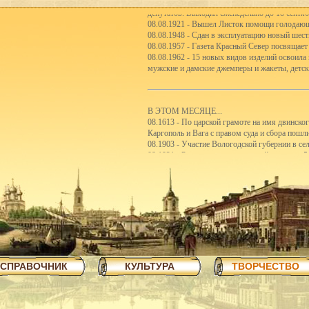
депутатов. Выходил еженедельно до 18 сентяб
08.08.1921 - Вышел Листок помощи голодаю
08.08.1948 - Сдан в эксплуатацию новый шес
08.08.1957 - Газета Красный Север посвящает
08.08.1962 - 15 новых видов изделий освоила
мужские и дамские джемперы и жакеты, детск
В ЭТОМ МЕСЯЦЕ...
08.1613 - По царской грамоте на имя двинско
Каргополь и Вага с правом суда и сбора пошл
08.1903 - Участие Вологодской губернии в с
08.1921 - Реорганизация школьной системы. 5
первые школы-семилетки. В 192122 учебном го
школ II ступени.
08.1923 - Вологодским губсоюзом экспортиро
08.1926 - Сбор пожертвований семьям бастую
08.1926 - Объявлен уездный конкурс на луч
08.1926 - Открытие полей ассенизации.
08.1935 - Инструментальный цех завода ВПВР
отправляли в Ярославль.
08.1940 - В Чарозерский район выехала втора
первобытных людей.
СПРАВОЧНИК
КУЛЬТУРА
ТВОРЧЕСТВО
08.1940 - По примеру ферганских колхознико
закончили строительство тракта Вологда-Чере
08.1940 - Как сообщает газета Красный Север,
пятиэтажный жилой дом на 57 квартир, двухэ