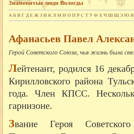
Знаменитые люди Вологды
А
Б
В
Г
Д
Е
Ж
З
И
К
Л
М
Н
О
П
Р
С
Т
У
Ф
Х
Ч
Ш
Щ
Э
Ю
Я
Афанасьев Павел Алекса
Герой Советского Союза, чья жизнь была свя
Л
ейтенант, родился 16 декаб
Кирилловского района Тульс
года. Член КПСС. Несколь
гарнизоне.
З
вание Героя Советског