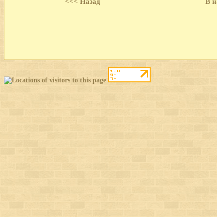
<<< Назад
В н