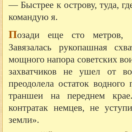
— Быстрее к острову, туда, г
командую я.
П
озади еще сто метров, 
Завязалась рукопашная схв
мощного напора советских вои
захватчиков не ушел от в
преодолела остаток водного 
траншеи на переднем крае
контратак немцев, не уступ
земли».