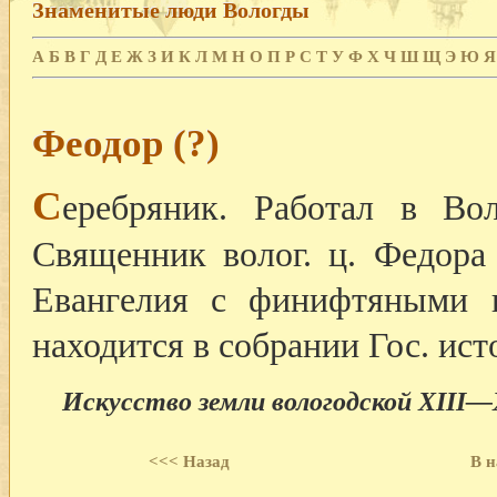
Знаменитые люди Вологды
А
Б
В
Г
Д
Е
Ж
З
И
К
Л
М
Н
О
П
Р
С
Т
У
Ф
Х
Ч
Ш
Щ
Э
Ю
Я
Феодор (?)
С
еребряник. Работал в Во
Священник волог. ц. Федора
Евангелия с финифтяными н
находится в собрании Гос. ист
Искусство земли вологодской XIII—X
<<< Назад
В н