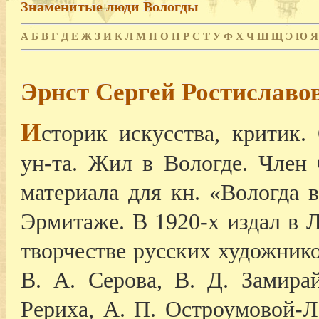
Знаменитые люди Вологды
А
Б
В
Г
Д
Е
Ж
З
И
К
Л
М
Н
О
П
Р
С
Т
У
Ф
Х
Ч
Ш
Щ
Э
Ю
Я
Эрнст Сергей Ростиславо
И
сторик искусства, критик.
ун-та. Жил в Вологде. Член
материала для кн. «Вологда в
Эрмитаже. В 1920-х издал в 
творчестве русских художнико
В. А. Серова, В. Д. Замирай
Рериха, А. П. Остроумовой-Л