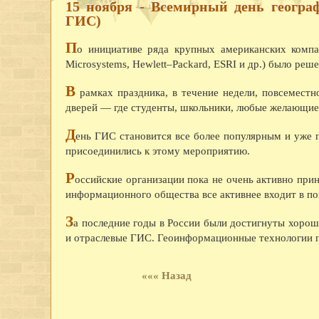
15 ноября - Всемирный день геогр
ГИС)
П
о инициативе ряда крупных американских компа
Microsystems, Hewlett–Packard, ESRI и др.) было ре
В
рамках праздника, в течение недели, повсемест
дверей — где студенты, школьники, любые желающие
Д
ень ГИС становится все более популярным и уже 
присоединились к этому мероприятию.
Р
оссийские организации пока не очень активно при
информационного общества все активнее входит в п
З
а последние годы в России были достигнуты хорош
и отраслевые ГИС. Геоинформационные технологии 
««« Назад