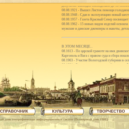
депутатов. Выходил еженедельно до 18 сентяб
08.08.1921 - Вышел Листок помощи голодаю
08.08.1948 - Сдан в эксплуатацию новый шес
08.08.1957 - Газета Красный Север посвящает
08.08.1962 - 15 новых видов изделий освоила
мужские и дамские джемперы и жакеты, детск
В ЭТОМ МЕСЯЦЕ...
08.1613 - По царской грамоте на имя двинско
Каргополь и Вага с правом суда и сбора пошл
08.1903 - Участие Вологодской губернии в с
08.1921 - Реорганизация школьной системы. 5
первые школы-семилетки. В 192122 учебном го
школ II ступени.
08.1923 - Вологодским губсоюзом экспортиро
08.1926 - Сбор пожертвований семьям бастую
08.1926 - Объявлен уездный конкурс на луч
08.1926 - Открытие полей ассенизации.
08.1935 - Инструментальный цех завода ВПВР
отправляли в Ярославль.
08.1940 - В Чарозерский район выехала втора
первобытных людей.
СПРАВОЧНИК
КУЛЬТУРА
ТВОРЧЕСТВО
08.1940 - По примеру ферганских колхознико
закончили строительство тракта Вологда-Чере
ный день географических информационных систем (Всемирный день ГИС)
08.1940 - Как сообщает газета Красный Север,
пятиэтажный жилой дом на 57 квартир, двухэ