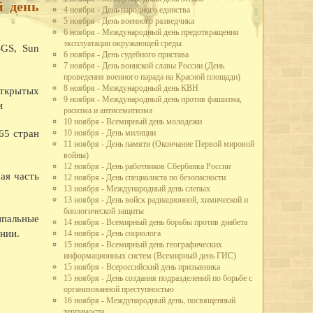
й день
4 ноября - День народного единства
но производство автолесовоза А-51-12 в 73 л.с., вместо 40 у старых
5 ноября - День военного разведчика
 в час, вместо 25 у предыдущих. Это самый быстроходный и мощный
6 ноября - Международный день предотвращения
эксплуатации окружающей среды.
SGS, Sun
стской Германии рабочие и служащие промышленных предприятий города
6 ноября - День судебного пристава
льского плана. Лучшим предприятием города по выполнению плана
7 ноября - День воинской славы России (День
ящее Красное знамя горкома ВКП(б) и горисполкома.
проведения военного парада на Красной площади)
зле, в судоремонтных мастерских, на ВПВРЗ состоялись воскресники.
8 ноября - Международный день КВН
открытых
9 ноября - Международный день против фашизма,
и
широкого потребления кухонных плит, ведер, кастрюль расширен цех
расизма и антисемитизма
о-механическом заводе освоено производство гвоздей, посуды из жести.
10 ноября - Всемирный день молодежи
третье место во Всесоюзном социалистическом соревновании и получил
10 ноября - День милиции
65 стран
11 ноября - День памяти (Окончание Первой мировой
областного драматического театра.
войны)
 улицы Парковой - на месте древнего городища.
12 ноября - День работников Сбербанка России
ая часть
имой Германом Лебедевым, присвоено звание коммунистической.
12 ноября - День специалиста по безопасности
та пенсий по городу на основании нового закона о пенсионном
13 ноября - Международный день слепых
13 ноября - День войск радиационной, химической и
одного творчества, Союз советских композиторов и Вологодское
биологической защиты
ипальные
еминар частушечников. В Вологду съехались исполнители частушек
14 ноября - Всемирный день борьбы против диабета
тромской,Архангельской и Вологодской областей. В работе семинара
нии.
14 ноября - День социолога
, большой знаток частушек поэт В.Ф. Боков, хореограф А.И.
15 ноября - Всемирный день географических
информационных систем (Всемирный день ГИС)
и Вологодского драматического театра в Коми АССР.
15 ноября - Всероссийский день призывника
15 ноября - День создания подразделений по борьбе с
летию Северной железной дороги.
организованной преступностью
во плотины через реку Вологду (река перекрыта 30 октября).
16 ноября - Международный день, посвященный
е кружевного объединения Снежинка.
терпимости