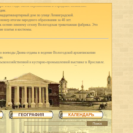
ря 1921 года. Затем переименован в Городское хозяйство.
щим.
тнадцатиквартирный дом по улице Ленинградской.
 номер итогам народного образования за 40 лет.
 к осенне-зимнему сезону Вологодская трикотажная фабрика. Это
ие платья и костюмы.
го воеводы Двина отданы в ведение Вологодской архиепископии
ин.
ельскохозяйственной и кустарно-промышленной выставке в Ярославле.
-е классы школ I ступени присоединены к школам II ступени, открылись
ду в Вологде насчитывались 41 школа I ступени, 3 семилетки и 12
вано в Англию четыре вагона сливочного масла.
щих горняков Англии среди трудящихся города.
шую молочную корову.
З освоил насечку слесарных пил. До этого пилы для насечки
я археологическая экспедиция для дальнейших исследований стоянок
ГЕОГРАФИЯ
КАЛЕНДАРЬ
в трудящиеся области методом народной стройки в короткий срок
повец.
 на строительстве льнокомбината построена чесальная фабрика,
тажное здание школы ФЗУ. Начато сооружение 70-метровой трубы и
1 ноября - Международный день вегана