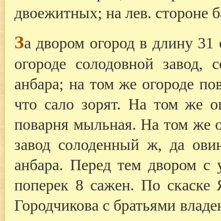
двоежитных; на лев. стороне б
З
а двором огород в длину 31 
огороде солодовной завод, 
анбара; на том же огороде по
что сало зорят. На том же о
поварня мыльная. На том же о
завод солоденный ж, да овин
анбара. Перед тем двором с 
поперек 8 сажен. По скаске 
Городчикова с братьями владе