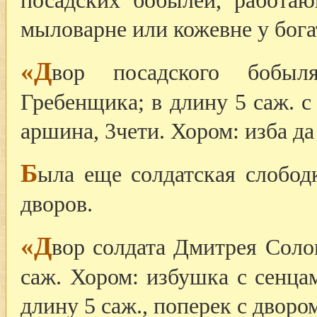
посадских бобылей, работа
мыловарне или кожевне у бога
«Д
вор посадского бобыл
Гребенщика; в длину 5 саж. с
аршина, 3чети. Хором: изба да
Б
ыла еще солдатская слобод
дворов.
«Д
вор солдата Дмитрея Солов
саж. Хором: избушка с сенцам
длину 5 саж., поперек с дворо