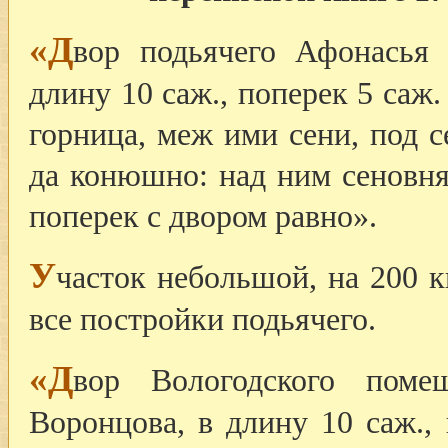
«Д
вор подьячего Афонасья
длину 10 саж., поперек 5 саж.
горница, меж ими сени, под с
да конюшно: над ним сеновня;
поперек с двором равно».
У
часток небольшой, на 200 
все постройки подьячего.
«Д
вор Вологодского поме
Воронцова, в длину 10 саж., 