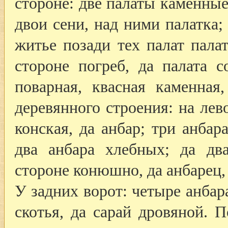
стороне: две палаты каменны
двои сени, над ними палатка;
житье позади тех палат палат
стороне погреб, да палата с
поварная, квасная каменная
деревянного строения: на лев
конская, да анбар; три анбар
два анбара хлебных; да дв
стороне конюшно, да анбарец, 
У задних ворот: четыре анбар
скотья, да сарай дровяной. 