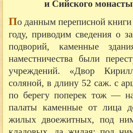
и Сийского монасты
П
о данным переписной книги 
году, приводим сведения о з
подворий, каменные здан
наместничества были перес
учреждений. «Двор Кирилл
соляной, в длину 52 саж. с а
по берегу поперек тож — на
палаты каменные от лица д
жилых двоежитных, под ним
кладовых, да жилая; под ним