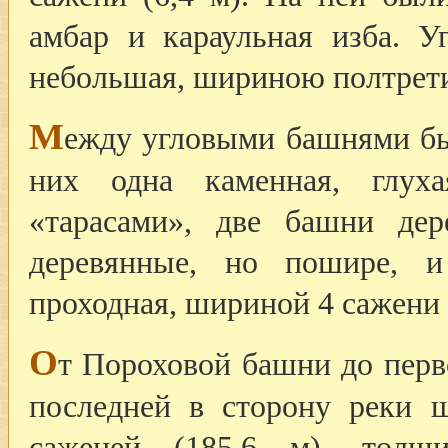
амбар и караульная изба. У
небольшая, шириною полтрети 
М
ежду угловыми башнями бы
них одна каменная, глух
«тарасами», две башни де
деревянные, но пошире, 
проходная, шириной 4 сажени (
О
т Пороховой башни до перв
последней в сторону реки 
саженей (185,6 м), тол