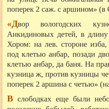
поперек 2 саж. с аршином» (в 
«Д
вор вологодских куз
Анкидиновых детей, в длину 
Хором: на лев. стороне изба
под клетью анбар, позади дво
клетью анбар, да баня. На пра
кузница ж, против кузницы че
поперек 2 аршина с четью» (н
В
слободках еще были небо