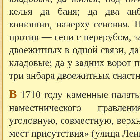
келья да баня; да два ан
конюшно, наверху сеновня. Н
против — сени с перерубом, за
двоежитных в одной связи, д
кладовые; да у задних ворот п
три анбара двоежитных снастн
В
1710 году каменные палаты
наместнического правлен
уголовную, совместную, верхн
мест присутствия» (улица Лени