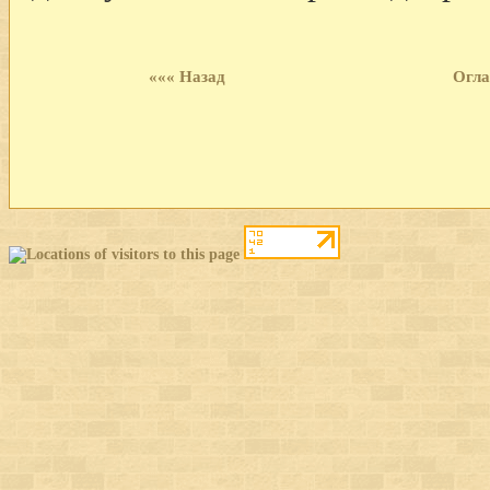
««« Назад
Огла