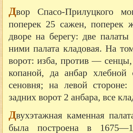
Д
вор Спасо-Прилуцкого мо
поперек 25 сажен, поперек 
дворе на берегу: две палат
ними палата кладовая. На то
ворот: изба, против — сенцы, 
копаной, да анбар хлебной 
сеновня; на левой стороне:
задних ворот 2 анбара, все кл
Д
вухэтажная каменная палат
была построена в 1675—1