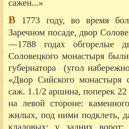
сажен...»
В
1773 году, во время бол
Заречном посаде, двор Солове
—1788 годах обгорелые д
Соловецкого монастыря были
губернатора (угол набережн
«Двор Сийского монастыря с
саж. 1.1/2 аршина, поперек 22
на левой стороне: каменног
жилых, под ними подклеть, д
кладовых; у задних ворот: