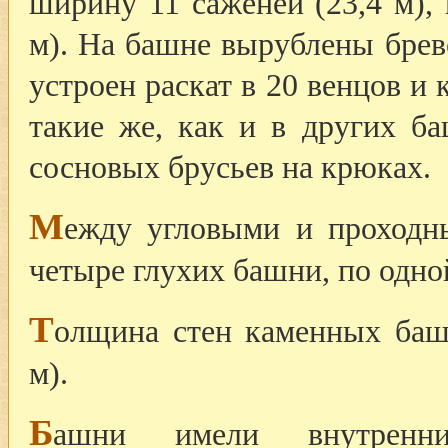
ширину 11 саженей (23,4 м), 
м). На башне вырублены брев
устроен раскат в 20 венцов и 
такие же, как и в других б
сосновых брусьев на крюках.
М
ежду угловыми и проход
четыре глухих башни, по одно
Т
олщина стен каменных баш
м).
Б
ашни имели внутренни