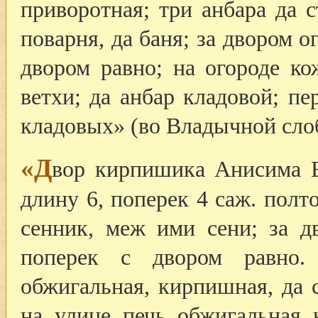
приворотная; три анбара да с
поварня, да баня; за двором о
двором равно; на огороде ко
ветхи; да анбар кладовой; пе
кладовых» (во Владычной сло
«Д
вор кирпишика Анисима Е
длину 6, поперек 4 саж. полт
сенник, меж ими сени; за д
поперек с двором равно.
обжигальная, кирпишная, да 
на улице печь обжигальная 