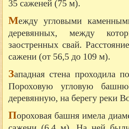
35 саженей (75 м).
М
ежду угловыми каменным
деревянных, между кото
заостренных свай. Расстояни
сажени (от 56,5 до 109 м).
З
ападная стена проходила п
Пороховую угловую башн
деревянную, на берегу реки В
П
ороховая башня имела диаме
сажени (6,4 м). На ней был