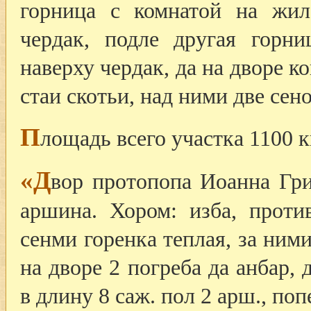
горница с комнатой на жил
чердак, подле другая горн
наверху чердак, да на дворе к
стаи скотьи, над ними две сено
П
лощадь всего участка 1100 
«Д
вор протопопа Иоанна Гри
аршина. Хором: изба, проти
сенми горенка теплая, за ним
на дворе 2 погреба да анбар,
в длину 8 саж. пол 2 арш., по