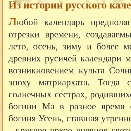
Из истории русского кал
Л
юбой календарь предпола
отрезки времени, создаваем
лето, осень, зиму и более м
древних русичей календари м
возникновением культа Солн
эпоху матриархата. Тогда 
солнечных сестрах, родивших
богини Ма в разное время 
богиня Усень, ставшая утренн
- круглое яркое дневное свет