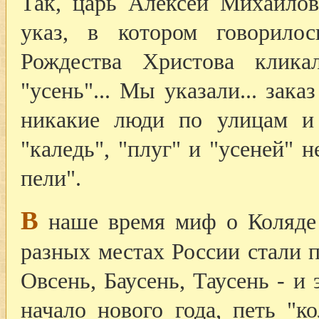
Так, царь Алексей Михайлов
указ, в котором говорилос
Рождества Христова клик
"усень"... Мы указали... зак
никакие люди по улицам и 
"каледь", "плуг" и "усеней" 
пели".
В
наше время миф о Коляде 
разных местах России стали 
Овсень, Баусень, Таусень - и
начало нового года, петь "к