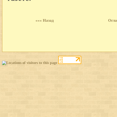
««« Назад
Огла