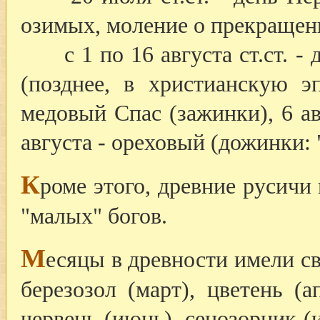
озимых, моление о прекращен
с 1 по 16 августа ст.ст. -
(позднее, в христианскую э
медовый Спас (зажинки), 6 ав
августа - ореховый (дожинки:
К
роме этого, древние русичи
"малых" богов.
М
есяцы в древности имели св
березозол (март), цветень (а
червень (июнь), сенозорник (и