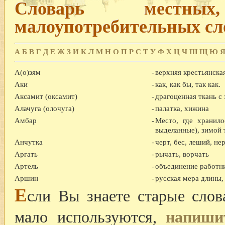
Словарь местны
малоупотребительных сл
А
Б
В
Г
Д
Е
Ж
З
И
К
Л
М
Н
О
П
Р
С
Т
У
Ф
Х
Ц
Ч
Ш
Щ
Ю
А(о)зям
-
верхняя крестьянска
Аки
-
как, как бы, так как.
Аксамит (оксамит)
-
драгоценная ткань с
Алачуга (олочуга)
-
палатка, хижина
Амбар
-
Место, где хранило
выделанные), зимой
Анчутка
-
черт, бес, леший, нер
Аргать
-
рычать, ворчать
Артель
-
объединение работни
Аршин
-
русская мера длины, 
Е
сли Вы знаете старые слов
мало используются,
напиши