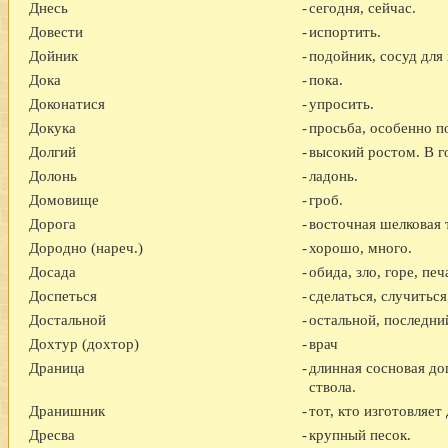
Днесь
-
сегодня, сейчас.
Довести
-
испортить.
Дойник
-
подойник, сосуд для
Дока
-
пока.
Доконатися
-
упросить.
Докука
-
просьба, особенно п
Долгий
-
высокий ростом. В г
Долонь
-
ладонь.
Домовище
-
гроб.
Дорога
-
восточная шелковая 
Дородно (нареч.)
-
хорошо, много.
Досада
-
обида, зло, горе, пе
Доспеться
-
сделаться, случиться
Достальной
-
остальной, последни
Дохтур (дохтор)
-
врач
Драница
-
длинная сосновая до
ствола.
Дранишник
-
тот, кто изготовляет
Дресва
-
крупный песок.