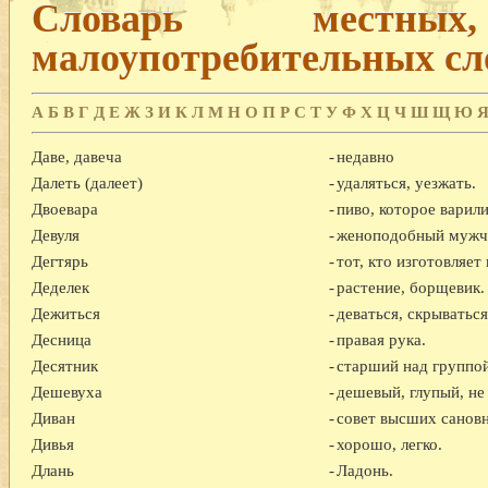
Словарь местны
малоупотребительных сл
А
Б
В
Г
Д
Е
Ж
З
И
К
Л
М
Н
О
П
Р
С
Т
У
Ф
Х
Ц
Ч
Ш
Щ
Ю
Даве, давеча
-
недавно
Далеть (далеет)
-
удаляться, уезжать.
Двоевара
-
пиво, которое варил
Девуля
-
женоподобный мужчи
Дегтярь
-
тот, кто изготовляет
Деделек
-
растение, борщевик.
Дежиться
-
деваться, скрываться
Десница
-
правая рука.
Десятник
-
старший над группо
Дешевуха
-
дешевый, глупый, не
Диван
-
совет высших сановн
Дивья
-
хорошо, легко.
Длань
-
Ладонь.