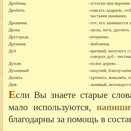
Дробины
-
остатки при варении 
Дробить
-
плясать кадриль, от
частыми шажками.
Дровяник
-
тот, кто занимается 
Дрока
-
ласка, нега, дрочить 
Другоредь
-
вторично.
Дружник
-
любовник.
Дуб
-
крепкий, могучего с
говорах дуб - честн
Дуплю
-
полое дерево.
Духмяный
-
пахучий, благоуханн
Дылять
-
хромать, ковылять, 
Дюк
-
ленивый, неповорот
Е
сли Вы знаете старые слов
мало используются,
напиши
благодарны за помощь в соста