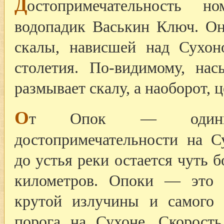
Д
остопримечательность 
водопадик Васькин Ключ. Он
скалы, нависшей над Сухон
столетия. По-видимому, на
размывает скалу, а наоборот, 
О
т Опок — одинна
достопримечательности на 
до устья реки остается чуть 
километров. Опоки — это 
крутой излучины и самого 
порога на Сухоне. Скорость