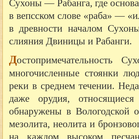
Сухоны — Рабанга, где основа
в вепсском слове «раба» — «и
в древности началом Сухоны
слияния Двиницы и Рабанги.
Д
остопримечательность С
многочисленные стоянки люд
реки в среднем течении. Нед
даже орудия, относящиеся
обнаружены в Вологодской о
мезолита, неолита и бронзово
на каждом высоком песча