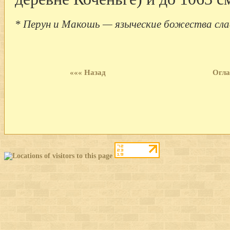
* Перун и Макошь — языческие божества слав
««« Назад
Огла