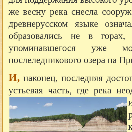
же весну река снесла сооруж
древнерусском языке означ
образовались не в горах,
упоминавшегося уже 
послеледникового озера на Пр
И,
наконец, последняя досто
устьевая часть, где река не