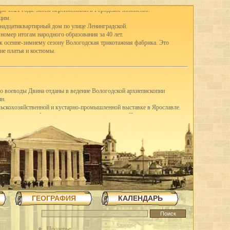
ря 1921 года. Затем переименован в Городское хозяйство.
щим.
тнадцатиквартирный дом по улице Ленинградской.
 номер итогам народного образования за 40 лет.
 к осенне-зимнему сезону Вологодская трикотажная фабрика. Это
ие платья и костюмы.
го воеводы Двина отданы в ведение Вологодской архиепископии
ин.
ельскохозяйственной и кустарно-промышленной выставке в Ярославле.
-е классы школ I ступени присоединены к школам II ступени, открылись
ду в Вологде насчитывались 41 школа I ступени, 3 семилетки и 12
вано в Англию четыре вагона сливочного масла.
щих горняков Англии среди трудящихся города.
шую молочную корову.
З освоил насечку слесарных пил. До этого пилы для насечки
я археологическая экспедиция для дальнейших исследований стоянок
ГЕОГРАФИЯ
КАЛЕНДАРЬ
в трудящиеся области методом народной стройки в короткий срок
повец.
 на строительстве льнокомбината построена чесальная фабрика,
тажное здание школы ФЗУ. Начато сооружение 70-метровой трубы и
Поозерье