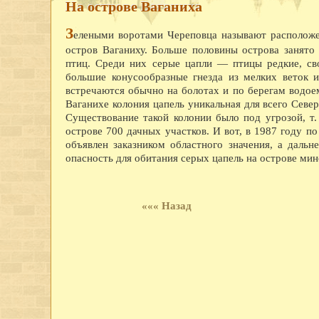
На острове Ваганиха
З
елеными воротами Череповца называют расположе
остров Ваганиху. Больше половины острова занято
птиц. Среди них серые цапли — птицы редкие, св
большие конусообразные гнезда из мелких веток и
встречаются обычно на болотах и по берегам водое
Ваганихе колония цапель уникальная для всего Север
Существование такой колонии было под угрозой, т.
острове 700 дачных участков. И вот, в 1987 году 
объявлен заказником областного значения, а дальн
опасность для обитания серых цапель на острове мино
««« Назад