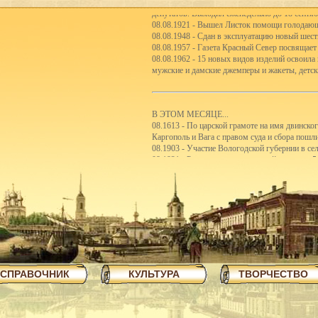
депутатов. Выходил еженедельно до 18 сентяб
08.08.1921 - Вышел Листок помощи голодаю
08.08.1948 - Сдан в эксплуатацию новый шес
08.08.1957 - Газета Красный Север посвящает
08.08.1962 - 15 новых видов изделий освоила
мужские и дамские джемперы и жакеты, детск
В ЭТОМ МЕСЯЦЕ...
08.1613 - По царской грамоте на имя двинско
Каргополь и Вага с правом суда и сбора пошл
08.1903 - Участие Вологодской губернии в с
08.1921 - Реорганизация школьной системы. 5
первые школы-семилетки. В 192122 учебном го
школ II ступени.
08.1923 - Вологодским губсоюзом экспортиро
08.1926 - Сбор пожертвований семьям бастую
08.1926 - Объявлен уездный конкурс на луч
08.1926 - Открытие полей ассенизации.
08.1935 - Инструментальный цех завода ВПВР
отправляли в Ярославль.
08.1940 - В Чарозерский район выехала втора
первобытных людей.
СПРАВОЧНИК
КУЛЬТУРА
ТВОРЧЕСТВО
08.1940 - По примеру ферганских колхознико
закончили строительство тракта Вологда-Чере
08.1940 - Как сообщает газета Красный Север,
пятиэтажный жилой дом на 57 квартир, двухэ