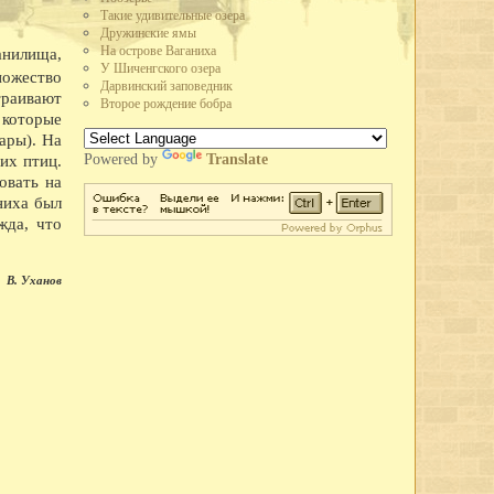
Такие удивительные озера
но производство автолесовоза А-51-12 в 73 л.с., вместо 40 у старых
Дружинские ямы
 в час, вместо 25 у предыдущих. Это самый быстроходный и мощный
На острове Ваганиха
анилища,
У Шиченгского озера
ножество
стской Германии рабочие и служащие промышленных предприятий города
Дарвинский заповедник
траивают
льского плана. Лучшим предприятием города по выполнению плана
Второе рождение бобра
 которые
ящее Красное знамя горкома ВКП(б) и горисполкома.
зле, в судоремонтных мастерских, на ВПВРЗ состоялись воскресники.
ары). На
Powered by
Translate
их птиц.
широкого потребления кухонных плит, ведер, кастрюль расширен цех
овать на
о-механическом заводе освоено производство гвоздей, посуды из жести.
ниха был
третье место во Всесоюзном социалистическом соревновании и получил
жда, что
областного драматического театра.
 улицы Парковой - на месте древнего городища.
имой Германом Лебедевым, присвоено звание коммунистической.
В. Уханов
та пенсий по городу на основании нового закона о пенсионном
одного творчества, Союз советских композиторов и Вологодское
еминар частушечников. В Вологду съехались исполнители частушек
тромской,Архангельской и Вологодской областей. В работе семинара
, большой знаток частушек поэт В.Ф. Боков, хореограф А.И.
и Вологодского драматического театра в Коми АССР.
летию Северной железной дороги.
во плотины через реку Вологду (река перекрыта 30 октября).
е кружевного объединения Снежинка.