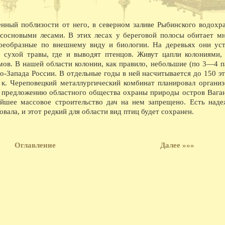
насосной станции.
08.1940 - На заводе Северный коммунар освое
марок лесовозов, и имеющего скорость 45 км
нный поблизости от него, в северном заливе Рыбинского водохр
лесовоз в Советском Союзе.
 сосновыми лесами. В этих лесах у береговой полосы обитает м
08.1941 - В ответ на наглое нападение фаши
оеобразные по внешнему виду и биологии. На деревьях они ус
обеспечили выполнение и перевыполнение ию
 сухой травы, где и выводят птенцов. Живут цапли колониями,
явился ВПВРЗ, которому присуждено переход
08.1941 - На Вологодском железнодорожном у
мов. В нашей области колонии, как правило, небольшие (по 3—4 п
Весь заработок перечислен в фонд обороны.
о-Запада России. В отдельные годы в ней насчитывается до 150 эт
08.1945 - На ВПВРЗ начался выпуск товаров 
 к. Череповецкий металлургический комбинат планировал организ
ширпотреба на швейной фабрике 1 на ремонтн
по предложению областного общества охраны природы остров Вага
08.1945 - Коллектив пристани Вологда занял 
ейшее массовое строительство дач на нем запрещено. Есть наде
премию в 10 тысяч рублей.
08.1954 - Гастрольные спектакли Калужского 
вала, и этот редкий для области вид птиц будет сохранен.
08.1955 - Археологические раскопки в районе
08.1960 - Бригаде кузнецов ВПВРЗ, руковод
08.1960 - В два с лишним раза выросла выпла
обеспечении.
Оглавление
Далее »»»
08.1962 - Центральный и областной дома нар
хоровое общество провели первый в стране с
Владимирской, Ивановской, Ярославской, Кос
приняли участие композиторы А.С. Абрамский
Сергиевская и хормейстер Е.П. Леденев.
08.1962 - С большим успехом прошли гастрол
08.1965 - Вступила в строй АТС.
08.1968 - Выставка в ДКЖ, посвященная 100-
08.1969 - Начало строительства у д. Михальце
08.1969 - Сдано в эксплуатацию новое здани