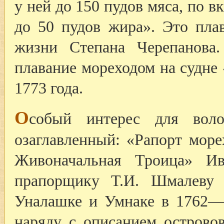
у ней до 150 пудов мяса, по в
до 50 пудов жира». Это пла
жизни Степана Черепанова
плавание мореходом на судне
1773 года.
О
собый интерес для воло
озаглавленный: «Рапорт море
Живоначальная Троица» И
прапорщику Т.И. Шмалеву 
Уналашке и Умнаке в 1762—1
наряду с описанием острово