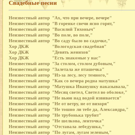
Свадебные песни
Неизвестный автор
"Ах, что при вечере, вечере"
Неизвестный автор
"В горенке свечи ясно горят,"
Неизвестный автор
"Василий Тихоныч"
Неизвестный автор
"Во поле, во поле,"
Неизвестный автор
"Во саду было во садочке,"
Хор ДКЖ
"Вологодская свадебная"
Хор ДКЖ
"Девять женихов"
Хор ДКЖ
"Есть знакомые у нас"
Неизвестный автор
"За столом, столом дубовым,"
Неизвестный автор
"Залетала же пташечка"
Неизвестный автор
"Из-за лесу, лесу темного,"
Неизвестный автор
"Как со вечера родна матушка"
Неизвестный автор
"Матушка Иванушку наказывала,"
Неизвестный автор
"Месяц светел, Светел во оболоке,"
Неизвестный автор
"Не вьюн над водой извивается"
Неизвестный автор
"Не от ветру, не от вихоря"
Неизвестный автор
"Не тошно ли тебе да, Александра,"
Неизвестный автор
"Не трубонька трубит"
Неизвестный автор
"Не шелкова, ленточка"
Неизвестный автор
"Отставала лебедушка,"
Неизвестный автор
"По лугам, лугам зеленым,"