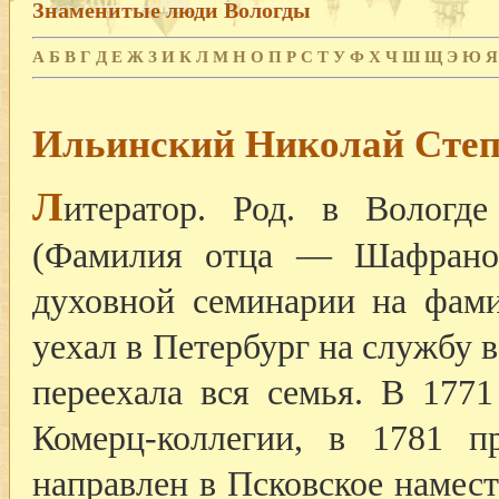
Знаменитые люди Вологды
А
Б
В
Г
Д
Е
Ж
З
И
К
Л
М
Н
О
П
Р
С
Т
У
Ф
Х
Ч
Ш
Щ
Э
Ю
Я
Ильинский Николай Степ
Л
итератор. Род. в Вологде
(Фамилия отца — Шафрано
духовной семинарии на фам
уехал в Петербург на службу 
переехала вся семья. В 177
Комерц-коллегии, в 1781 п
направлен в Псковское намест